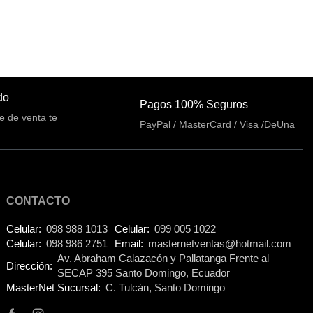
Cables De Audio
(39)
Cables De Impresora
(10)
Cables De Poder
(14)
Cables de Red
(37)
do
Pagos 100% Seguros
e de venta te
Cables DVI
(1)
PayPal / MasterCard / Visa /DeUna
Cables HDMI
(36)
Cables USB
(36)
Cables Varios
(65)
CONTACTO
Cables VGA
(14)
Celular:
098 988 1013
Celular:
099 005 1022
Celular:
098 986 2751
Email:
masternetventas@hotmail.com
Cables y Adaptadores
Av. Abraham Calazacón y Pallatanga Frente al
Dirección:
(265)
SECAP 395 Santo Domingo, Ecuador
Cables, adaptadores y
MasterNet Sucursal:
C. Tulcán, Santo Domingo
accesorios