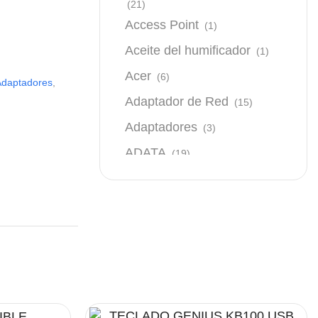
(21)
Access Point
(1)
Aceite del humificador
(1)
Acer
(6)
Adaptadores
,
Adaptador de Red
(15)
Adaptadores
(3)
ADATA
(19)
Almacenamiento
(64)
AMD
(3)
Antenas y Radioenlace
(1)
Most Powerful
Antivirus
(1)
Powerbank
Aro de luz
(6)
Asus
(24)