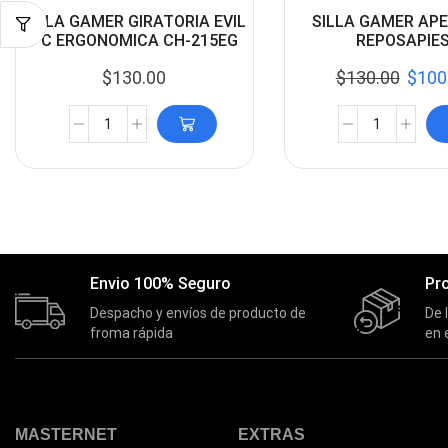
SILLA GAMER GIRATORIA EVIL
SILLA GAMER AP
PC ERGONOMICA CH-215EG
REPOSAPIE
$
130.00
$
130.00
$
100
Envio 100% Seguro
Pr
Despacho y envíos de producto de
De 
froma rápida
en 
MASTERNET
EXTRAS