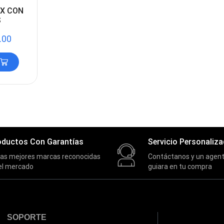
EX CON
S
.00
oductos Con Garantías
Servicio Personaliz
las mejores marcas reconocidas
Contáctanos y un agent
el mercado
guiara en tu compra
SOPORTE