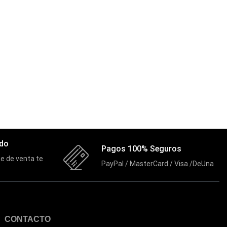
ado
Pagos 100% Seguros
e de venta te
PayPal / MasterCard / Visa /DeUna
CONTACTO