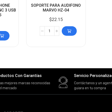
HONE
SOPORTE PARA AUDIFONO
NC 3 USB
MARVO HZ-04
5
$
22.15
oductos Con Garantías
Servicio Personaliz
las mejores marcas reconocidas
Contáctanos y un agent
el mercado
guiara en tu compra