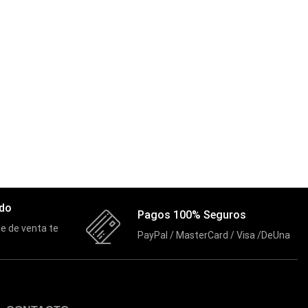
ado
Pagos 100% Seguros
e de venta te
PayPal / MasterCard / Visa /DeUna