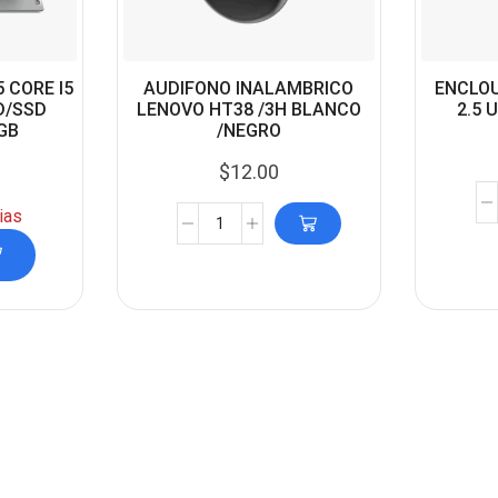
 CORE I5
AUDIFONO INALAMBRICO
ENCLOU
D/SSD
LENOVO HT38 /3H BLANCO
2.5 
GB
/NEGRO
$
12.00
ias