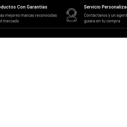
oductos Con Garantías
Servicio Personaliz
las mejores marcas reconocidas
Contáctanos y un agent
el mercado
guiara en tu compra
SOPORTE
Contactos
Términos y condiciones
Políticas de privacidad