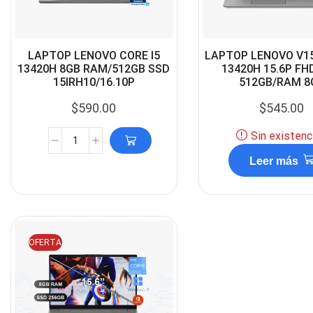
LAPTOP LENOVO CORE I5
LAPTOP LENOVO V15
13420H 8GB RAM/512GB SSD
13420H 15.6P FH
15IRH10/16.10P
512GB/RAM 8
$
590.00
$
545.00
Sin existenc
Leer más
OFERTA