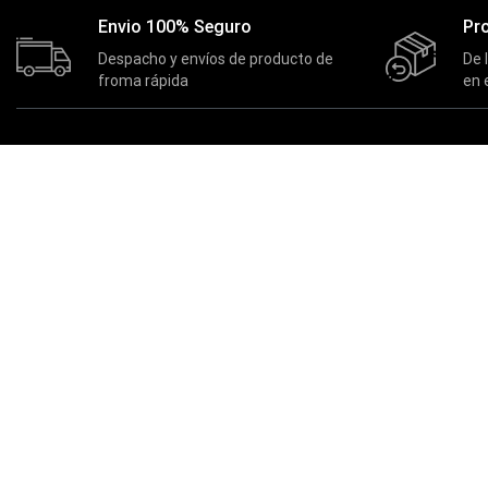
Envio 100% Seguro
Pr
Despacho y envíos de producto de
De 
froma rápida
en 
MASTERNET
EXTRAS
Inicio
Actividades
Quienes Somos
Nuestros Ganadores
Actividades
Productos