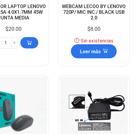
OR LAPTOP LENOVO
WEBCAM LECOO BY LENOVO
25A 4.0X1.7MM 45W
720P/ MIC INC./ BLACK USB
PUNTA MEDIA
2.0
$
20.00
$
8.00
Sin existencias
Leer más