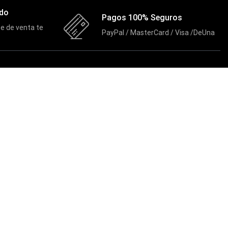
ado
Pagos 100% Seguros
e de venta te
PayPal / MasterCard / Visa /DeUna
CONTACTO
Celular:
098 988 1013
Celular:
099 005 1022
Celular:
098 986 2751
Email:
masternetventas@hotmail.com
Av. Abraham Calazacón y Pallatanga Frente al
Dirección:
SECAP 395 Santo Domingo, Ecuador
MasterNet Sucursal:
C. Tulcán, Santo Domingo