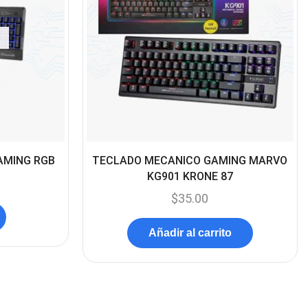
(45)
Cámaras de Red
(67)
Cámaras de Seguridad
(72)
Canon
(23)
Capturadora de video
(4)
Cargador de pila
(4)
AMING RGB
TECLADO MECANICO GAMING MARVO
Cargadores
KG901 KRONE 87
(49)
$
35.00
Case Gamers
(12)
Cases
(14)
Añadir al carrito
Chanchito
(15)
Combos Teclado y Mouse
(11)