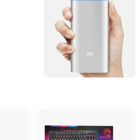
Cables De Audio
(39)
Cables De Impresora
(10)
Cables De Poder
(14)
Cables de Red
(37)
Cables DVI
(1)
Cables HDMI
(36)
Cables USB
(36)
Cables Varios
(65)
Cables VGA
(14)
Cables y Adaptadores
(265)
Cables, adaptadores y
accesorios