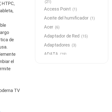
(21)
, HTPC,
Access Point
(1)
ableta,
Aceite del humificador
(1)
able
Acer
(6)
largo
Adaptador de Red
(15)
tica de
Adaptadores
(3)
usa.
ADATA
plemente
(19)
biar el
Almacenamiento
(64)
ermite
AMD
(3)
Antenas y Radioenlace
(1)
Antivirus
moderna TV
(1)
Aro de luz
(6)
Asus
(24)