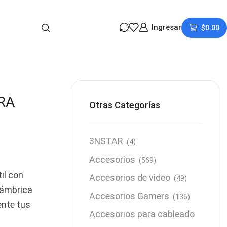
Ingresar
$
0.00
RA
Otras Categorías
3NSTAR
(4)
Accesorios
(569)
il con
Accesorios de video
(49)
lámbrica
Accesorios Gamers
(136)
ente tus
Accesorios para cableado