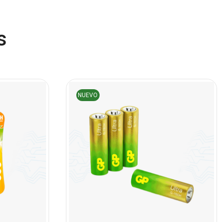
Componentes
(91)
Conectividad
(119)
s
Consumibles
(121)
Control
(8)
Control Remoto
(2)
Convertidores Señales
NUEVO
(34)
Cooler
(13)
Cooler Gamer
(9)
Dell
(3)
Discos Duros
(4)
Discos Duros Externos
(5)
Discos Duros Internos
(9)
Discos Solido Externos
(3)