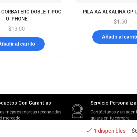
 CORBATERO DOBLE TIPOC
PILA AA ALKALINA GP 
O IPHONE
$
1.50
$
13.00
Añadir al carrit
Añadir al carrito
oductos Con Garantías
Servicio Personaliz
las mejores marcas reconocidas
Contáctanos y un agent
el mercado
guiara en tu compra
$
1 disponibles