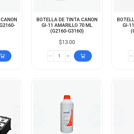
A CANON
BOTELLA DE TINTA CANON
BOTELL
(G2160-
GI-11 AMARILLO 70 ML
GI-1
(G2160-G3160)
(
$
13.00