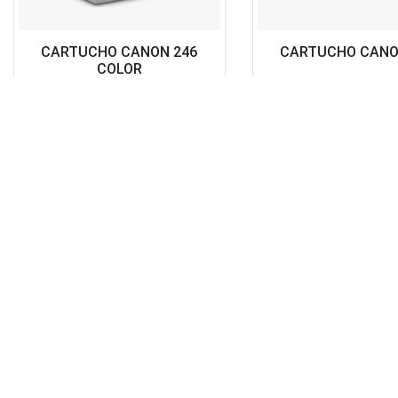
CARTUCHO CANON 246
CARTUCHO CANO
COLOR
$
29.00
$
35.00
Envio 100% Seguro
Pr
Despacho y envíos de producto de
De 
froma rápida
en 