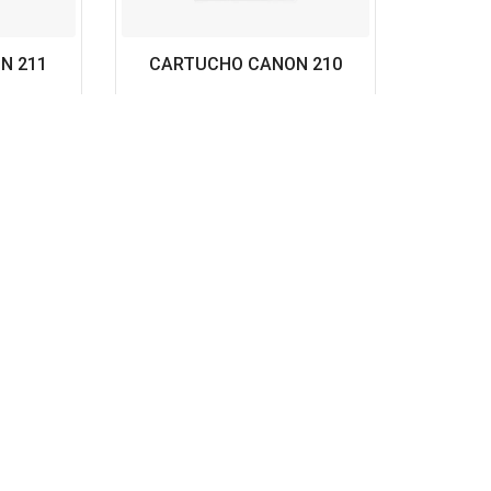
N 211
CARTUCHO CANON 210
$
28.00
Sin existencias
Leer más
oductos Con Garantías
Servicio Personaliz
las mejores marcas reconocidas
Contáctanos y un agent
el mercado
guiara en tu compra