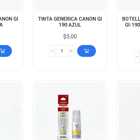
ANON GI
TINTA GENERICA CANON GI
BOTELL
A
190 AZUL
GI-19
$
5.00