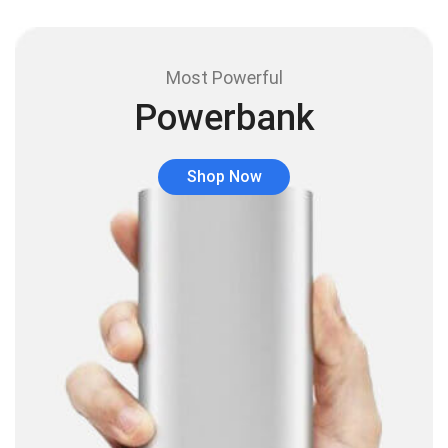
Audio y Sonido
(143)
Barras de sonido
(5)
Most Powerful
Base para Audífonos
(3)
Powerbank
Baterías
(5)
Bluetooth
(1)
Shop Now
Bombillas inteligente
(6)
Brother
(5)
Cable tipo C
(40)
Cables
(252)
Cables De Audio
(39)
Cables De Impresora
(10)
Cables De Poder
(14)
Cables de Red
(37)