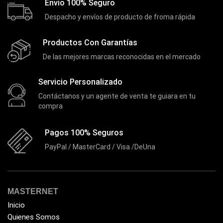
Ezpower
Envio 100% Seguro
(2)
Despacho y envíos de producto de froma rápida
EZVIZ
(21)
Flash Memory
(23)
Productos Con Garantías
Forza
(16)
De las mejores marcas reconocidas en el mercado
Fuentes de Poder
(9)
Servicio Personalizado
Fuentes de Poder RGB
(3)
Contáctanos y un agente de venta te guiara en tu
Gamemax
(15)
compra
General
(1233)
Pagos 100% Seguros
Genius
(37)
PayPal / MasterCard / Visa /DeUna
Gigabyte
(3)
Havit
(40)
HIKVISION
(10)
MASTERNET
HP
Inicio
(31)
Quienes Somos
HUB
(17)