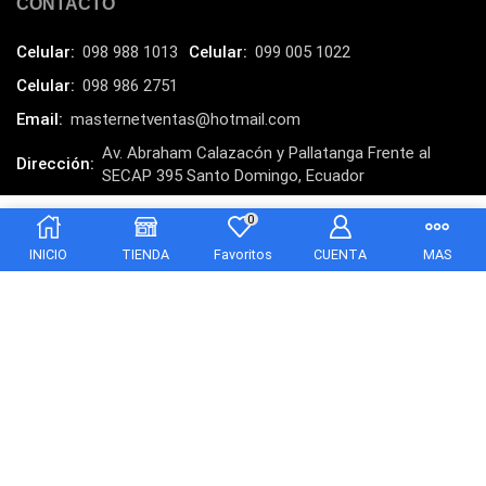
CONTACTO
LG
(4)
Celular:
098 988 1013
Celular:
099 005 1022
Logitech
(21)
Celular:
098 986 2751
Marcas
(678)
Email:
masternetventas@hotmail.com
Marvo
(26)
Av. Abraham Calazacón y Pallatanga Frente al
Dirección:
Meetion
SECAP 395 Santo Domingo, Ecuador
(5)
MasterNet Sucursal:
C. Tulcán, Santo Domingo
Memorias RAM
(17)
0
$
33.00
Mercusys
(13)
INICIO
TIENDA
Favoritos
CUENTA
MAS
Mesa
(2)
Micrófono
(24)
Mochilas Fundas y Protectores
(21)
Monitor
(7)
Motherboard
(9)
Copyright © 2025 Masternet. Otro producto de POLAR
Mouse
(25)