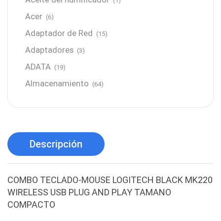
(1)
Acer
(6)
Adaptador de Red
(15)
Adaptadores
(3)
ADATA
(19)
Almacenamiento
(64)
AMD
(3)
Antenas y Radioenlace
(1)
Antivirus
(1)
Descripción
Aro de luz
(6)
Asus
(24)
COMBO TECLADO-MOUSE LOGITECH BLACK MK220
Audífonos
(23)
WIRELESS USB PLUG AND PLAY TAMANO
Audífonos
(12)
COMPACTO
Audífonos inalámbricos
(24)