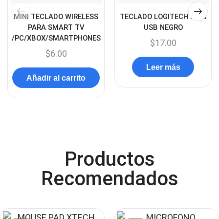
Case Gamers
(12)
MINI TECLADO WIRELESS
TECLADO LOGITECH K120
Cases
(14)
PARA SMART TV
USB NEGRO
/PC/XBOX/SMARTPHONES
Chanchito
(15)
$
17.00
$
6.00
Combos Teclado y Mouse
(11)
Leer más
Componentes
(91)
Añadir al carrito
Conectividad
(119)
Consumibles
(121)
Control
(8)
Control Remoto
(2)
Productos
Convertidores Señales
(34)
Recomendados
Cooler
(13)
Cooler Gamer
(9)
Dell
(3)