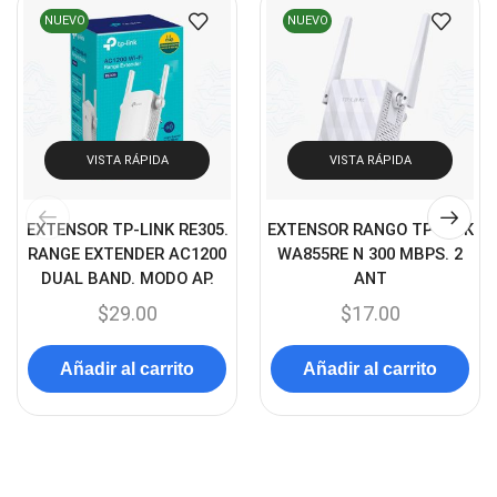
Canon
(23)
NUEVO
NUEVO
Capturadora de video
(4)
Cargador de pila
(4)
Cargadores
(49)
VISTA RÁPIDA
VISTA RÁPIDA
Case Gamers
(12)
Cases
(14)
EXTENSOR TP-LINK RE305.
EXTENSOR RANGO TP-LINK
Chanchito
(15)
RANGE EXTENDER AC1200
WA855RE N 300 MBPS. 2
DUAL BAND. MODO AP.
ANT
Combos Teclado y Mouse
(11)
$
29.00
$
17.00
Componentes
(91)
Conectividad
(119)
Añadir al carrito
Añadir al carrito
Consumibles
(121)
Control
(8)
Control Remoto
(2)