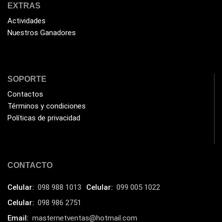
EXTRAS
Havit
(40)
Actividades
HIKVISION
Nuestros Ganadores
(10)
HP
(31)
HUB
(17)
SOPORTE
Humificador
(5)
Contactos
Impresoras Multifuncionales
(5)
Términos y condiciones
Impresoras Térmicas
(4)
Políticas de privacidad
Impresoras y Consumibles
(128)
Intel
(3)
CONTACTO
JBL
(1)
Kingston
(33)
Celular:
098 988 1013
Celular:
099 005 1022
Kit de Limpieza
(10)
Celular:
098 986 2751
Klip Xtreme
Email:
masternetventas@hotmail.com
(7)