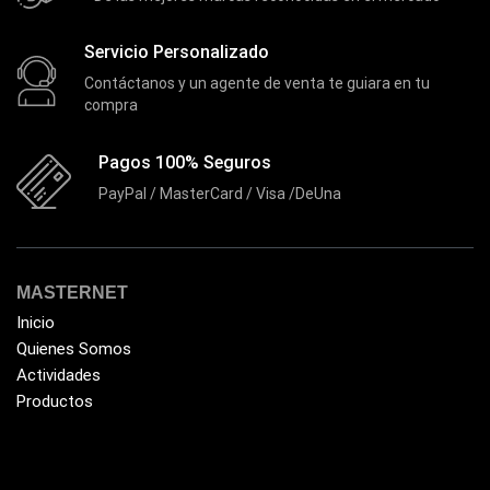
Enfriador de Poder RGB
(2)
Epson
(39)
Servicio Personalizado
Extensiones
(16)
Contáctanos y un agente de venta te guiara en tu
compra
Extensor de Rango
(11)
Ezpower
(2)
Pagos 100% Seguros
EZVIZ
(21)
PayPal / MasterCard / Visa /DeUna
Flash Memory
(23)
Forza
(16)
MASTERNET
Fuentes de Poder
(9)
Inicio
Fuentes de Poder RGB
(3)
Quienes Somos
Gamemax
Actividades
(15)
Productos
General
(1233)
Genius
(37)
Gigabyte
(3)