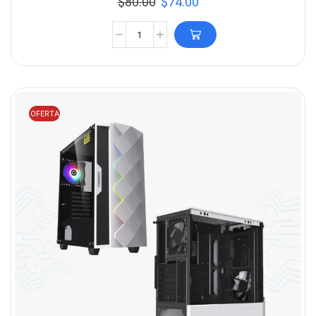
$
80.00
$
74.00
OFERTA