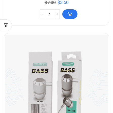
$
7.00
$
3.50