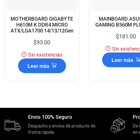
MOTHERBOARD GIGABYTE
MAINBOARD ASU
H610M K DDR4 MICRO
GAMING B560M PLU
ATX/LGA1700 14/13/12Gen
$
181.00
$
93.00
Sin existenc
Sin existencias
Leer más
Leer más
Envio 100% Seguro
Pr
Despacho y envíos de producto de
De 
froma rápida
en 