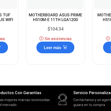
S TUF
MOTHERBOARD ASUS PRIME
MOTHE
S WIFI
H510M-E 11TH LGA1200
H51
$
104.34
ias
Sin existencias
Leer más
oductos Con Garantías
Servicio Personaliz
las mejores marcas reconocidas
Contáctanos y un agent
el mercado
guiara en tu compra