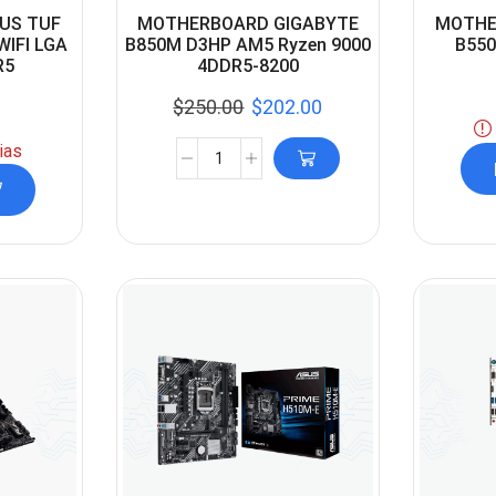
US TUF
MOTHERBOARD GIGABYTE
MOTHE
IFI LGA
B850M D3HP AM5 Ryzen 9000
B55
R5
4DDR5-8200
$
250.00
$
202.00
ias