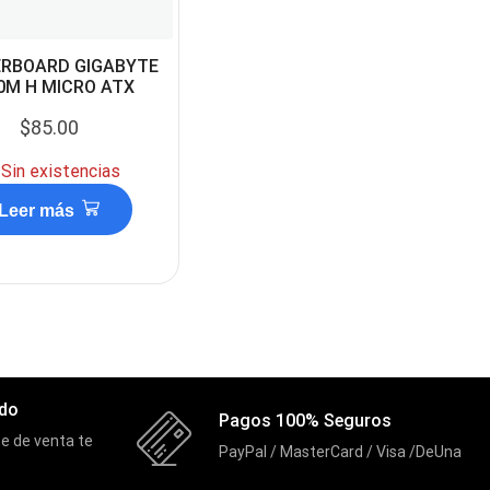
RBOARD GIGABYTE
0M H MICRO ATX
$
85.00
Sin existencias
Leer más
ado
Pagos 100% Seguros
e de venta te
PayPal / MasterCard / Visa /DeUna