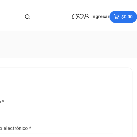
Ingresar
$
0.00
o
*
eo electrónico
*