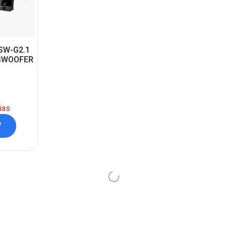
SW-G2.1
UBWOOFER
ias