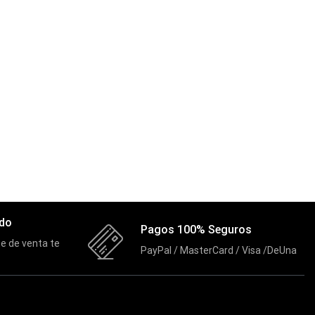
ado
Pagos 100% Seguros
e de venta te
PayPal / MasterCard / Visa /DeUna