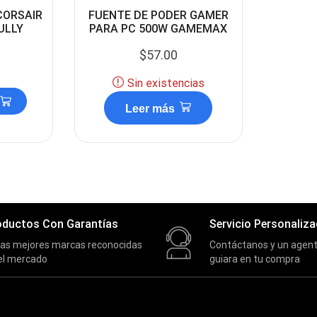
CORSAIR
FUENTE DE PODER GAMER
ULLY
PARA PC 500W GAMEMAX
$
57.00
Sin existencias
Leer más
oductos Con Garantías
Servicio Personaliz
las mejores marcas reconocidas
Contáctanos y un agent
el mercado
guiara en tu compra