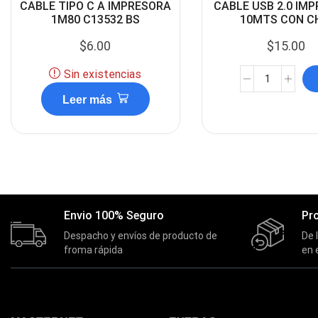
CABLE TIPO C A IMPRESORA
CABLE USB 2.0 IM
1M80 C13532 BS
10MTS CON C
$
6.00
$
15.00
Sin existencias
Leer más
Envio 100% Seguro
Pr
Despacho y envíos de producto de
De 
froma rápida
en 