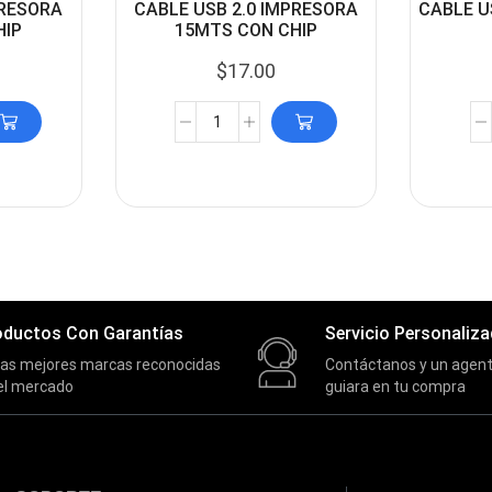
PRESORA
CABLE USB 2.0 IMPRESORA
CABLE U
HIP
15MTS CON CHIP
$
17.00
oductos Con Garantías
Servicio Personaliz
las mejores marcas reconocidas
Contáctanos y un agent
el mercado
guiara en tu compra