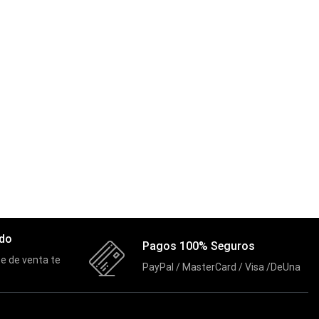
ado
Pagos 100% Seguros
e de venta te
PayPal / MasterCard / Visa /DeUna