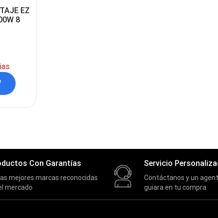
TAJE EZ
00W 8
ias
oductos Con Garantías
Servicio Personaliz
las mejores marcas reconocidas
Contáctanos y un agent
el mercado
guiara en tu compra