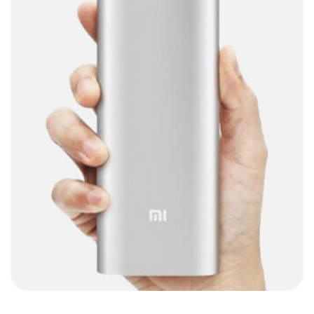
Cables De Impresora
(10)
Cables De Poder
(14)
Cables de Red
(37)
Cables DVI
(1)
Cables HDMI
(36)
Cables USB
(36)
Cables Varios
(65)
Cables VGA
(14)
Cables y Adaptadores
(265)
Cables, adaptadores y accesorios
(45)
Cámaras de Red
(67)
Cámaras de Seguridad
(72)
Canon
(23)