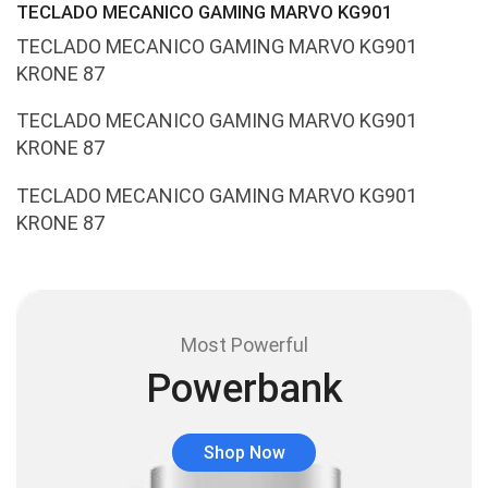
TECLADO MECANICO GAMING MARVO KG901
Audífonos
(23)
TECLADO MECANICO GAMING MARVO KG901
Audífonos
(12)
KRONE 87
Audífonos inalámbricos
(24)
TECLADO MECANICO GAMING MARVO KG901
Audio y Sonido
(143)
KRONE 87
Barras de sonido
(5)
TECLADO MECANICO GAMING MARVO KG901
Base para Audífonos
(3)
KRONE 87
Baterías
(5)
Bluetooth
(1)
Bombillas inteligente
(6)
Most Powerful
Brother
(5)
Powerbank
Cable tipo C
(40)
Cables
(252)
Shop Now
Cables De Audio
(39)