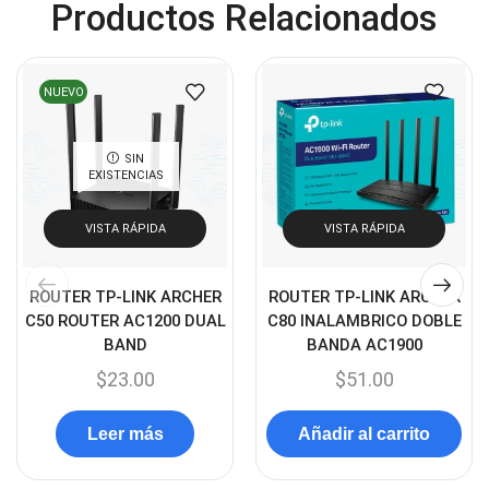
Productos Relacionados
Capturadora de video
(4)
Cargador de pila
(4)
Cargadores
(49)
NUEVO
Case Gamers
(12)
Cases
SIN
(14)
EXISTENCIAS
Chanchito
(15)
VISTA RÁPIDA
VISTA RÁPIDA
Combos Teclado y Mouse
(11)
Componentes
(91)
ROUTER TP-LINK ARCHER
ROUTER TP-LINK ARCHER
Conectividad
(119)
C50 ROUTER AC1200 DUAL
C80 INALAMBRICO DOBLE
Consumibles
BAND
BANDA AC1900
(121)
$
23.00
$
51.00
Control
(8)
Control Remoto
(2)
Leer más
Añadir al carrito
Convertidores Señales
(34)