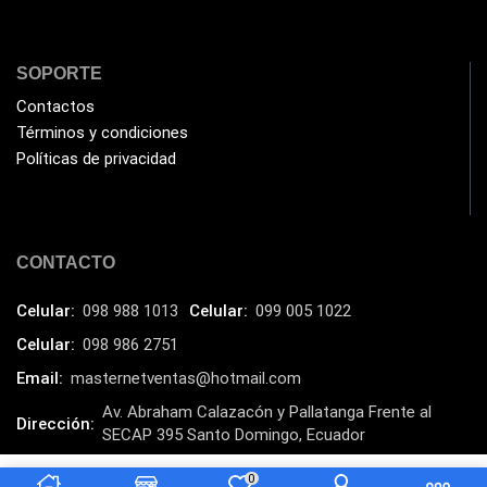
Laptops
(15)
Lector de código de barra
(3)
SOPORTE
Lenovo
(16)
Contactos
Términos y condiciones
LG
(4)
Políticas de privacidad
Logitech
(21)
Marcas
(678)
Marvo
(26)
CONTACTO
Meetion
(5)
Celular:
098 988 1013
Celular:
099 005 1022
Memorias RAM
(17)
Celular:
098 986 2751
Mercusys
(13)
Email:
masternetventas@hotmail.com
Mesa
(2)
Av. Abraham Calazacón y Pallatanga Frente al
Dirección:
Micrófono
(24)
SECAP 395 Santo Domingo, Ecuador
Mochilas Fundas y Protectores
(21)
MasterNet Sucursal:
C. Tulcán, Santo Domingo
0