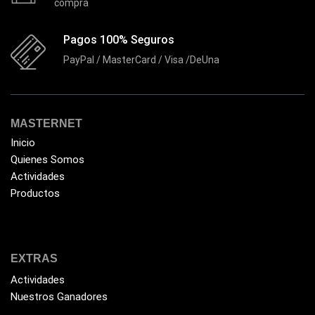
compra
HIKVISION
(10)
Pagos 100% Seguros
HP
(31)
PayPal / MasterCard / Visa /DeUna
HUB
(17)
Humificador
(5)
Impresoras Multifuncionales
(5)
MASTERNET
Impresoras Térmicas
(4)
Inicio
Quienes Somos
Impresoras y Consumibles
(128)
Actividades
Intel
(3)
Productos
JBL
(1)
Kingston
(33)
Kit de Limpieza
EXTRAS
(10)
Actividades
Klip Xtreme
(7)
Nuestros Ganadores
Lamparas
(2)