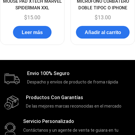
MOUSE PAD XTECH MARVEL
MICROFONO CORBATERO
SPIDERMAN XXL
DOBLE TIPOC O IPHONE
Extensiones
(16)
$
15.00
$
13.00
Extensor de Rango
(11)
Ezpower
(2)
Leer más
Añadir al carrito
EZVIZ
(21)
Flash Memory
(23)
Forza
(16)
Fuentes de Poder
(9)
Envio 100% Seguro
Fuentes de Poder RGB
(3)
Despacho y envíos de producto de froma rápida
Gamemax
(15)
Productos Con Garantías
General
(1233)
De las mejores marcas reconocidas en el mercado
Genius
(37)
Servicio Personalizado
Gigabyte
(3)
Contáctanos y un agente de venta te guiara en tu
Havit
(40)