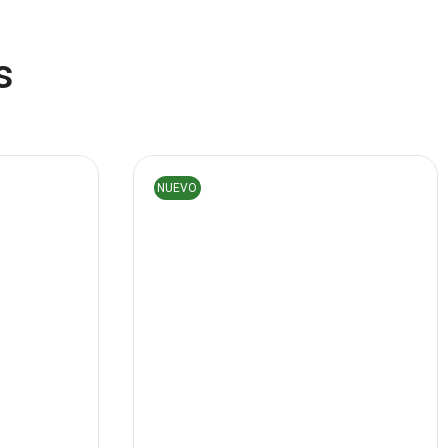
Componentes
(91)
Conectividad
(119)
s
Consumibles
(121)
Control
(8)
Control Remoto
(2)
NUEVO
Convertidores Señales
(34)
Cooler
(13)
Cooler Gamer
(9)
ULTRA X 2
PILA AA GP ALKALINA 1.5V POR
Dell
(3)
UNIDAD
Discos Duros
(4)
$
2.10
o
Discos Duros Externos
(5)
Añadir al carrito
Discos Duros Internos
(9)
Discos Solido Externos
(3)