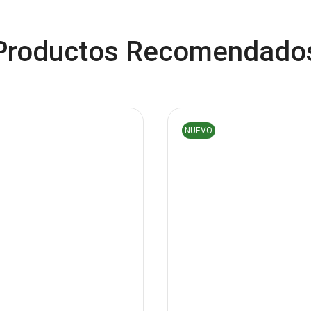
Productos Recomendado
NUEVO
 CORBATERO DOBLE TIPOC
PILA AA ALKALINA GP 
O IPHONE
$
1.50
$
13.00
Añadir al carrit
Añadir al carrito