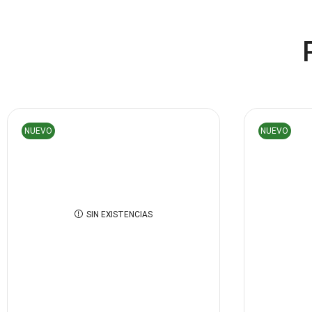
NUEVO
NUEVO
SIN EXISTENCIAS
MOUSE PAD XTECH MARVEL
MICROFONO
SPIDERMAN XXL
$
15.00
Leer más