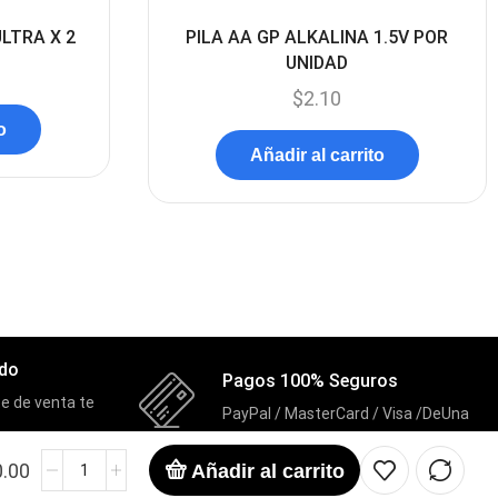
Discos Solido Internos
(3)
DLINK
(1)
Domotica
(21)
DVRs
(1)
Enclouser
(8)
Enfriador de Poder RGB
(2)
Epson
(39)
Extensiones
(16)
Extensor de Rango
(11)
ado
Pagos 100% Seguros
Ezpower
(2)
e de venta te
PayPal / MasterCard / Visa /DeUna
EZVIZ
(21)
0.00
Añadir al carrito
Flash Memory
(23)