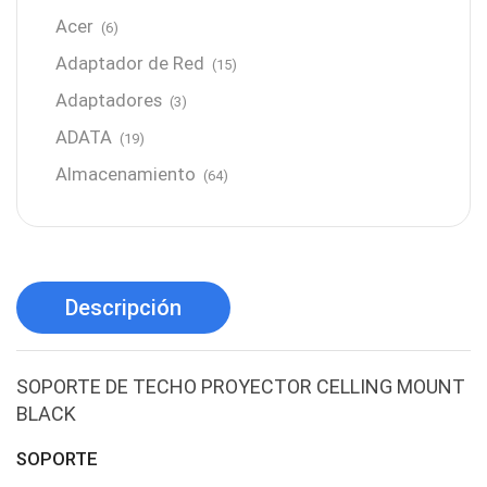
Acer
(6)
Adaptador de Red
(15)
Adaptadores
(3)
ADATA
(19)
Almacenamiento
(64)
AMD
(3)
Antenas y Radioenlace
(1)
Antivirus
(1)
Descripción
Aro de luz
(6)
Asus
(24)
SOPORTE DE TECHO PROYECTOR CELLING MOUNT
Audífonos
(23)
BLACK
Audífonos
(12)
SOPORTE
Audífonos inalámbricos
(24)