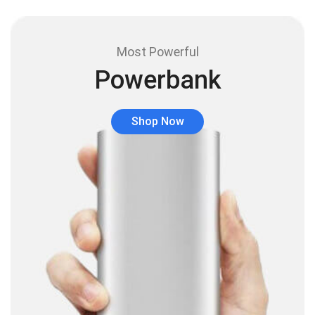
Audio y Sonido
(143)
Barras de sonido
(5)
Most Powerful
Base para Audífonos
(3)
Powerbank
Baterías
(5)
Bluetooth
(1)
Shop Now
Bombillas inteligente
(6)
Brother
(5)
Cable tipo C
(40)
Cables
(252)
Cables De Audio
(39)
Cables De Impresora
(10)
Cables De Poder
(14)
Cables de Red
(37)