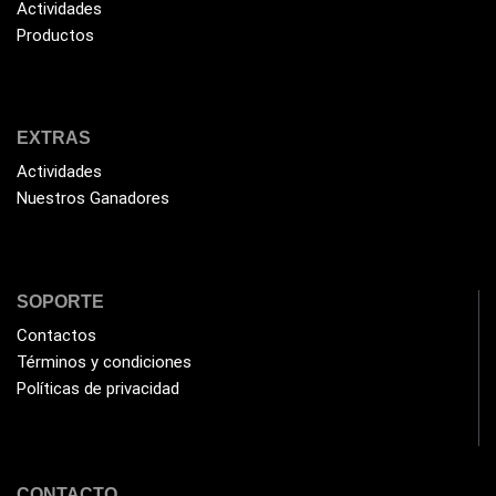
Actividades
Humificador
(5)
Productos
Impresoras Multifuncionales
(5)
Impresoras Térmicas
(4)
Impresoras y Consumibles
EXTRAS
(128)
Actividades
Intel
(3)
Nuestros Ganadores
JBL
(1)
Kingston
(33)
Kit de Limpieza
(10)
SOPORTE
Klip Xtreme
(7)
Contactos
Términos y condiciones
Lamparas
(2)
Políticas de privacidad
Laptops
(15)
Lector de código de barra
(3)
Lenovo
(16)
CONTACTO