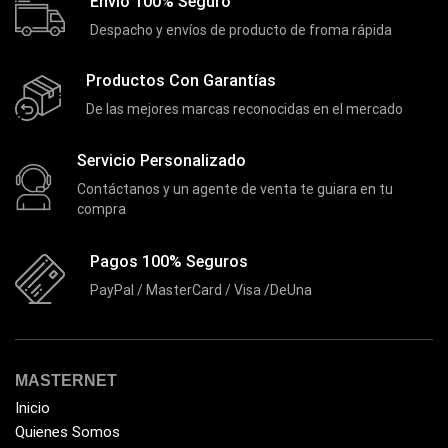
Envio 100% Seguro
EZVIZ
Despacho y envíos de producto de froma rápida
(21)
Flash Memory
(23)
Productos Con Garantías
Forza
(16)
De las mejores marcas reconocidas en el mercado
Fuentes de Poder
(9)
Servicio Personalizado
Fuentes de Poder RGB
(3)
Contáctanos y un agente de venta te guiara en tu
Gamemax
(15)
compra
General
(1233)
Pagos 100% Seguros
Genius
(37)
PayPal / MasterCard / Visa /DeUna
Gigabyte
(3)
Havit
(40)
HIKVISION
(10)
MASTERNET
HP
(31)
Inicio
Quienes Somos
HUB
(17)