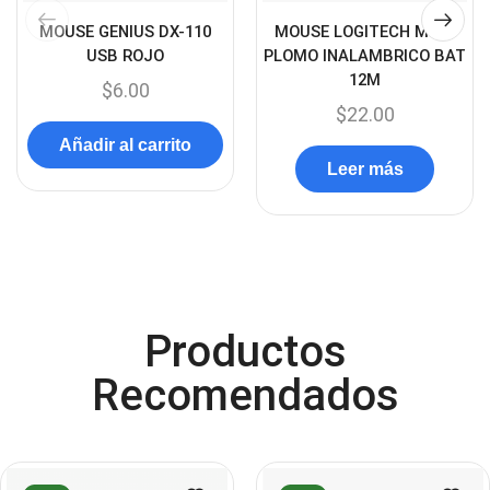
Case Gamers
(12)
MOUSE GENIUS DX-110
MOUSE LOGITECH M185
Cases
(14)
USB ROJO
PLOMO INALAMBRICO BAT
12M
Chanchito
(15)
$
6.00
$
22.00
Combos Teclado y Mouse
(11)
Añadir al carrito
Componentes
(91)
Leer más
Conectividad
(119)
Consumibles
(121)
Control
(8)
Control Remoto
(2)
Productos
Convertidores Señales
(34)
Cooler
Recomendados
(13)
Cooler Gamer
(9)
Dell
(3)