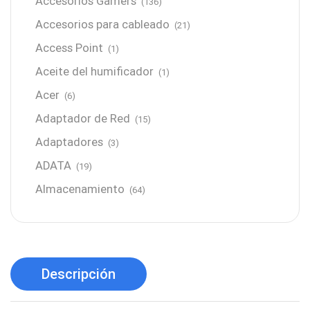
Accesorios Gamers
(136)
Accesorios para cableado
(21)
Access Point
(1)
Aceite del humificador
(1)
Acer
(6)
Adaptador de Red
(15)
Adaptadores
(3)
ADATA
(19)
Almacenamiento
(64)
AMD
(3)
Antenas y Radioenlace
(1)
Antivirus
(1)
Descripción
Aro de luz
(6)
Asus
(24)