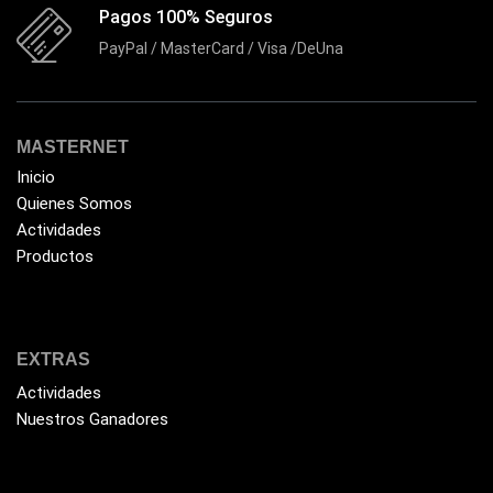
Epson
(39)
Pagos 100% Seguros
Extensiones
(16)
PayPal / MasterCard / Visa /DeUna
Extensor de Rango
(11)
Ezpower
(2)
MASTERNET
EZVIZ
(21)
Inicio
Flash Memory
(23)
Quienes Somos
Forza
Actividades
(16)
Productos
Fuentes de Poder
(9)
Fuentes de Poder RGB
(3)
Gamemax
(15)
EXTRAS
General
(1233)
Actividades
Genius
Nuestros Ganadores
(37)
Gigabyte
(3)
Havit