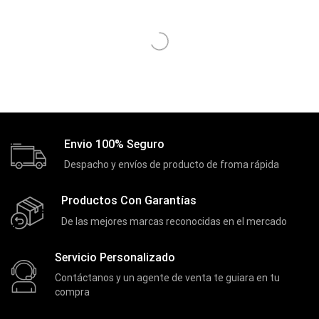
Cooler
(13)
Cooler Gamer
(9)
Dell
(3)
Discos Duros
(4)
Discos Duros Externos
(5)
Discos Duros Internos
(9)
Envio 100% Seguro
Discos Solido Externos
(3)
Despacho y envíos de producto de froma rápida
Discos Solido Internos
(3)
Productos Con Garantías
DLINK
(1)
De las mejores marcas reconocidas en el mercado
Domotica
(21)
DVRs
(1)
Servicio Personalizado
Enclouser
(8)
Contáctanos y un agente de venta te guiara en tu
compra
Enfriador de Poder RGB
(2)