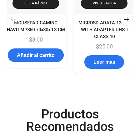
VISTA RÁPIDA
VISTA RÁPIDA
Capturadora de video
(4)
Cargador de pila
(4)
MOUSEPAD GAMING
MICROSD ADATA 128GB
Cargadores
(49)
HAVITMP860 70x30x0.3 CM
WITH ADAPTER UHS-I
CLASS 10
Case Gamers
(12)
$
8.00
$
25.00
Cases
(14)
Añadir al carrito
Chanchito
(15)
Leer más
Combos Teclado y Mouse
(11)
Componentes
(91)
Conectividad
(119)
Consumibles
(121)
Productos
Control
(8)
Control Remoto
Recomendados
(2)
Convertidores Señales
(34)