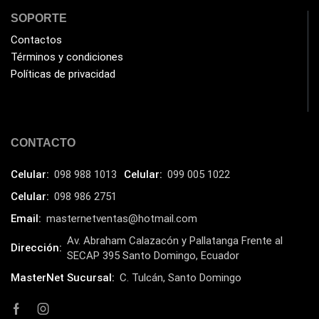
(40)
SOPORTE
HIKVISION
(10)
Contactos
HP
(31)
Términos y condiciones
HUB
(17)
Políticas de privacidad
Humificador
(5)
Impresoras Multifuncionales
(5)
CONTACTO
Impresoras Térmicas
(4)
Impresoras y Consumibles
(128)
Celular:
098 988 1013
Celular:
099 005 1022
Intel
(3)
Celular:
098 986 2751
JBL
Email:
masternetventas@hotmail.com
(1)
Av. Abraham Calazacón y Pallatanga Frente al
Kingston
(33)
Dirección:
SECAP 395 Santo Domingo, Ecuador
Kit de Limpieza
(10)
MasterNet Sucursal:
C. Tulcán, Santo Domingo
Klip Xtreme
(7)
Lamparas
(2)