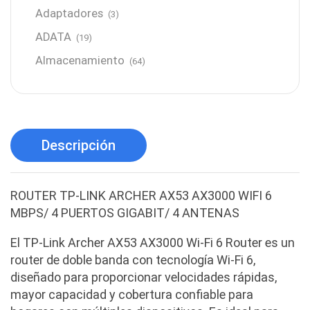
Adaptadores
(3)
ADATA
(19)
Almacenamiento
(64)
AMD
(3)
Antenas y Radioenlace
(1)
Antivirus
(1)
Descripción
Aro de luz
(6)
Asus
(24)
ROUTER TP-LINK ARCHER AX53 AX3000 WIFI 6
Audífonos
(23)
MBPS/ 4 PUERTOS GIGABIT/ 4 ANTENAS
Audífonos
(12)
El TP-Link Archer AX53 AX3000 Wi-Fi 6 Router es un
Audífonos inalámbricos
(24)
router de doble banda con tecnología Wi-Fi 6,
Audio y Sonido
(143)
diseñado para proporcionar velocidades rápidas,
mayor capacidad y cobertura confiable para
Barras de sonido
(5)