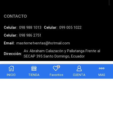
Marcas
(678)
Marvo
(26)
CONTACTO
Meetion
(5)
Celular:
098 988 1013
Celular:
099 005 1022
Memorias RAM
(17)
Celular:
098 986 2751
Mercusys
(13)
Email:
masternetventas@hotmail.com
Mesa
(2)
Av. Abraham Calazacón y Pallatanga Frente al
Dirección:
Micrófono
(24)
SECAP 395 Santo Domingo, Ecuador
Mochilas Fundas y Protectores
(21)
MasterNet Sucursal:
C. Tulcán, Santo Domingo
0
$
62.00
Añadir al carrito
Monitor
$
58.00
(7)
INICIO
TIENDA
Favoritos
CUENTA
MAS
Motherboard
(9)
Mouse
(25)
Mouse Pad
(19)
NEXXT
(22)