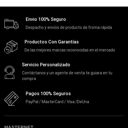
Forza
(16)
Fuentes de Poder
(9)
Envio 100% Seguro
Fuentes de Poder RGB
(3)
Despacho y envíos de producto de froma rápida
Gamemax
(15)
Productos Con Garantías
General
(1233)
De las mejores marcas reconocidas en el mercado
Genius
(37)
Servicio Personalizado
Gigabyte
(3)
Contáctanos y un agente de venta te guiara en tu
Havit
(40)
compra
HIKVISION
(10)
Pagos 100% Seguros
HP
(31)
PayPal / MasterCard / Visa /DeUna
HUB
(17)
Humificador
(5)
Impresoras Multifuncionales
(5)
MASTERNET