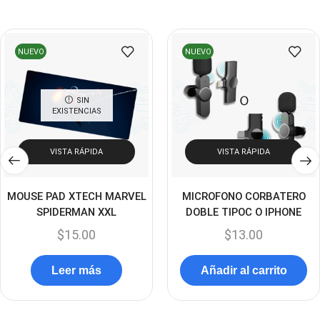
Discos Solido Externos
(3)
Discos Solido Internos
(3)
NUEVO
NUEVO
DLINK
(1)
Domotica
(21)
SIN
EXISTENCIAS
DVRs
(1)
Enclouser
(8)
VISTA RÁPIDA
VISTA RÁPIDA
Enfriador de Poder RGB
(2)
Epson
(39)
MOUSE PAD XTECH MARVEL
MICROFONO CORBATERO
SPIDERMAN XXL
DOBLE TIPOC O IPHONE
Extensiones
(16)
$
15.00
$
13.00
Extensor de Rango
(11)
Ezpower
(2)
Leer más
Añadir al carrito
EZVIZ
(21)
Flash Memory
(23)