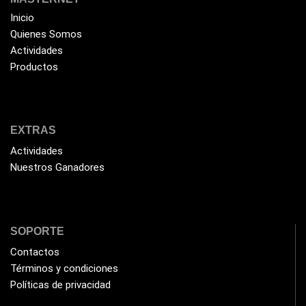
Impresoras Térmicas
(4)
Inicio
Quienes Somos
Impresoras y Consumibles
(128)
Actividades
Intel
(3)
Productos
JBL
(1)
Kingston
(33)
Kit de Limpieza
(10)
EXTRAS
Klip Xtreme
Actividades
(7)
Nuestros Ganadores
Lamparas
(2)
Laptops
(15)
Lector de código de barra
(3)
SOPORTE
Lenovo
(16)
Contactos
LG
Términos y condiciones
(4)
Políticas de privacidad
Logitech
(21)