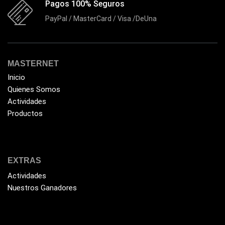
Pagos 100% Seguros
Forza
(16)
PayPal / MasterCard / Visa /DeUna
Fuentes de Poder
(9)
Fuentes de Poder RGB
(3)
Gamemax
MASTERNET
(15)
Inicio
General
(1233)
Quienes Somos
Genius
(37)
Actividades
Productos
Gigabyte
(3)
Havit
(40)
HIKVISION
(10)
EXTRAS
HP
(31)
Actividades
HUB
(17)
Nuestros Ganadores
Humificador
(5)
Impresoras Multifuncionales
(5)