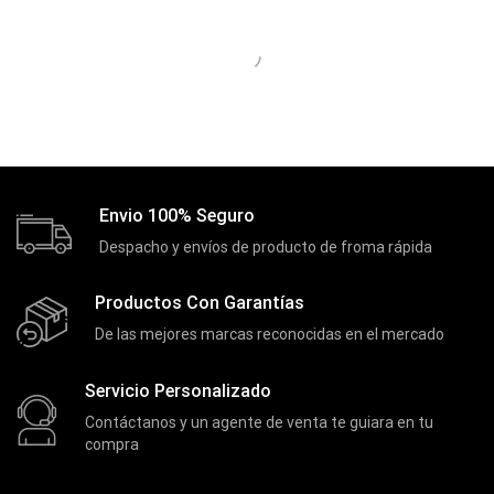
Discos Solido Externos
(3)
Discos Solido Internos
(3)
DLINK
(1)
Domotica
(21)
DVRs
(1)
Envio 100% Seguro
Enclouser
(8)
Despacho y envíos de producto de froma rápida
Enfriador de Poder RGB
(2)
Epson
(39)
Productos Con Garantías
Extensiones
(16)
De las mejores marcas reconocidas en el mercado
Extensor de Rango
(11)
Servicio Personalizado
Ezpower
(2)
Contáctanos y un agente de venta te guiara en tu
EZVIZ
compra
(21)
Flash Memory
(23)