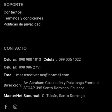
Impresoras Térmicas
SOPORTE
(4)
Contactos
Impresoras y Consumibles
(128)
Términos y condiciones
Intel
(3)
Políticas de privacidad
JBL
(1)
Kingston
(33)
Kit de Limpieza
(10)
CONTACTO
Klip Xtreme
(7)
Celular:
098 988 1013
Celular:
099 005 1022
Lamparas
(2)
Celular:
098 986 2751
Laptops
(15)
Email:
masternetventas@hotmail.com
Lector de código de barra
(3)
Av. Abraham Calazacón y Pallatanga Frente al
Dirección:
SECAP 395 Santo Domingo, Ecuador
Lenovo
(16)
MasterNet Sucursal:
C. Tulcán, Santo Domingo
LG
(4)
Logitech
(21)