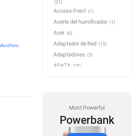
(21)
Access Point
(1)
Aceite del humificador
(1)
Acer
(6)
Adaptador de Red
(15)
Micrófono
Adaptadores
(3)
ADATA
(19)
Almacenamiento
(64)
AMD
(3)
Antenas y Radioenlace
(1)
Most Powerful
Antivirus
(1)
Powerbank
Aro de luz
(6)
Asus
(24)