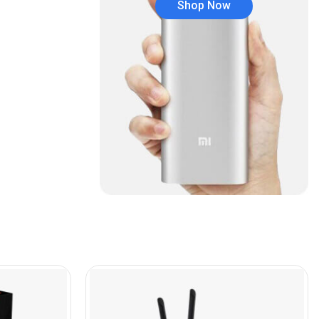
Shop Now
Audífonos
(23)
Audífonos
(12)
Audífonos inalámbricos
(24)
Audio y Sonido
(143)
Barras de sonido
(5)
Base para Audífonos
(3)
Baterías
(5)
Bluetooth
(1)
Bombillas inteligente
(6)
Brother
(5)
Cable tipo C
(40)
Cables
(252)