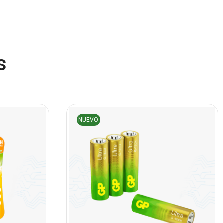
(45)
Cámaras de Red
(67)
Cámaras de Seguridad
s
(72)
Canon
(23)
Capturadora de video
(4)
Cargador de pila
(4)
NUEVO
Cargadores
(49)
Case Gamers
(12)
Cases
(14)
Chanchito
(15)
Combos Teclado y Mouse
(11)