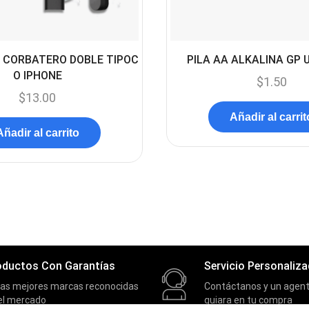
 CORBATERO DOBLE TIPOC
PILA AA ALKALINA GP 
O IPHONE
$
1.50
$
13.00
Añadir al carrit
Añadir al carrito
oductos Con Garantías
Servicio Personaliz
las mejores marcas reconocidas
Contáctanos y un agent
el mercado
guiara en tu compra