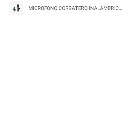
MICROFONO CORBATERO INALAMBRIC...
MASTERNET
EXTRAS
Inicio
Actividades
Quienes Somos
Nuestros Ganadores
Actividades
Productos
Copyright © 2025 Masternet. Otro produ