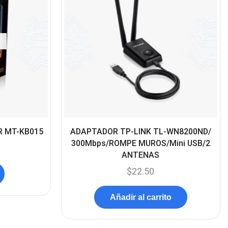
Cables De Audio
(39)
Cables De Impresora
(10)
Cables De Poder
(14)
Cables de Red
(37)
Cables DVI
(1)
Cables HDMI
(36)
Cables USB
(36)
 MT-KB015
ADAPTADOR TP-LINK TL-WN8200ND/
Cables Varios
300Mbps/ROMPE MUROS/Mini USB/2
(65)
ANTENAS
Cables VGA
(14)
$
22.50
Cables y Adaptadores
(265)
Añadir al carrito
Cables, adaptadores y
accesorios