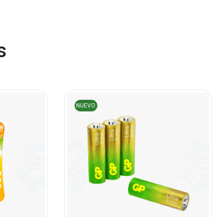
(45)
Cámaras de Red
(67)
Cámaras de Seguridad
s
(72)
Canon
(23)
Capturadora de video
(4)
Cargador de pila
NUEVO
(4)
Cargadores
(49)
Case Gamers
(12)
Cases
(14)
Chanchito
(15)
Combos Teclado y Mouse
(11)