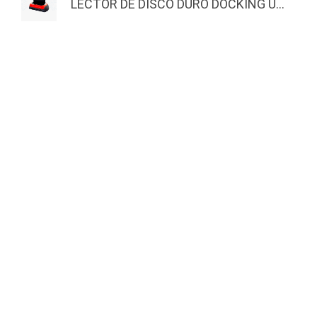
LECTOR DE DISCO DURO DOCKING U...
MASTERNET
EXTRAS
Inicio
Actividades
Quienes Somos
Nuestros Ganadores
Actividades
Productos
Copyright © 2025 Masternet. Otro produ