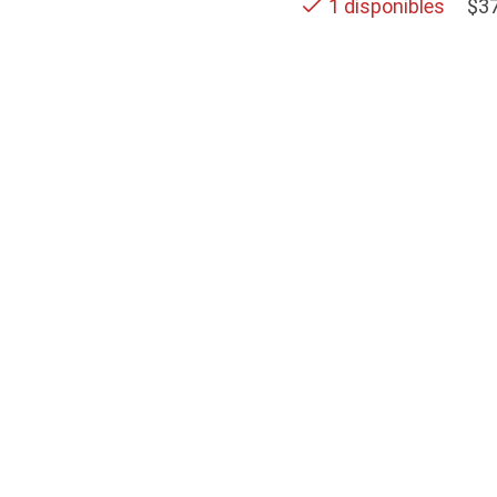
$
3
1 disponibles
SOPORTE
Contactos
Términos y condiciones
Políticas de privacidad
cto de POLAR ASOCIADOS S.A.