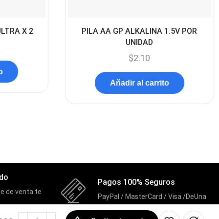
Componentes
(91)
Conectividad
(119)
ULTRA X 2
PILA AA GP ALKALINA 1.5V POR
Consumibles
UNIDAD
(121)
$
2.10
Control
(8)
o
Control Remoto
(2)
Añadir al carrito
Convertidores Señales
(34)
Cooler
(13)
Cooler Gamer
(9)
Dell
(3)
Discos Duros
(4)
ado
Pagos 100% Seguros
Discos Duros Externos
(5)
e de venta te
PayPal / MasterCard / Visa /DeUna
Discos Duros Internos
(9)
Discos Solido Externos
(3)