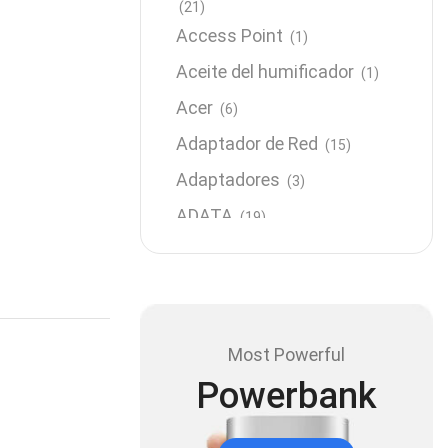
(21)
Access Point
(1)
Aceite del humificador
(1)
Acer
(6)
Adaptador de Red
(15)
Adaptadores
(3)
ADATA
(19)
Almacenamiento
(64)
AMD
(3)
Antenas y Radioenlace
(1)
Most Powerful
Antivirus
(1)
Powerbank
Aro de luz
(6)
Asus
(24)