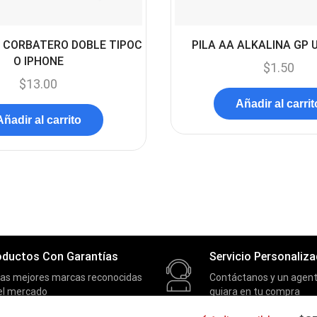
 CORBATERO DOBLE TIPOC
PILA AA ALKALINA GP 
O IPHONE
$
1.50
$
13.00
Añadir al carrit
Añadir al carrito
oductos Con Garantías
Servicio Personaliz
las mejores marcas reconocidas
Contáctanos y un agent
el mercado
guiara en tu compra