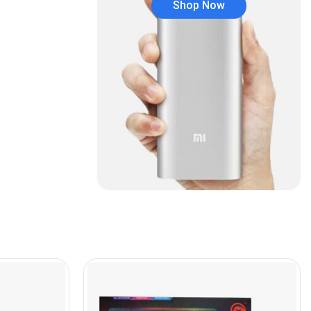
Shop Now
Audífonos
(23)
Audífonos
(12)
Audífonos inalámbricos
(24)
Audio y Sonido
(143)
Barras de sonido
(5)
Base para Audífonos
(3)
Baterías
(5)
Bluetooth
(1)
Bombillas inteligente
(6)
Brother
(5)
Cable tipo C
(40)
Cables
(252)