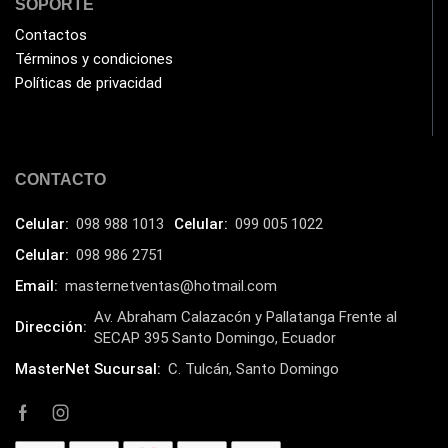
SOPORTE
HUB
(17)
Contactos
Humificador
(5)
Términos y condiciones
Políticas de privacidad
Impresoras Multifuncionales
(5)
Impresoras Térmicas
(4)
Impresoras y Consumibles
(128)
CONTACTO
Intel
(3)
JBL
(1)
Celular:
098 988 1013
Celular:
099 005 1022
Kingston
Celular:
098 986 2751
(33)
Email:
masternetventas@hotmail.com
Kit de Limpieza
(10)
Av. Abraham Calazacón y Pallatanga Frente al
Klip Xtreme
(7)
Dirección:
SECAP 395 Santo Domingo, Ecuador
Lamparas
(2)
MasterNet Sucursal:
C. Tulcán, Santo Domingo
Laptops
(15)
Lector de código de barra
(3)