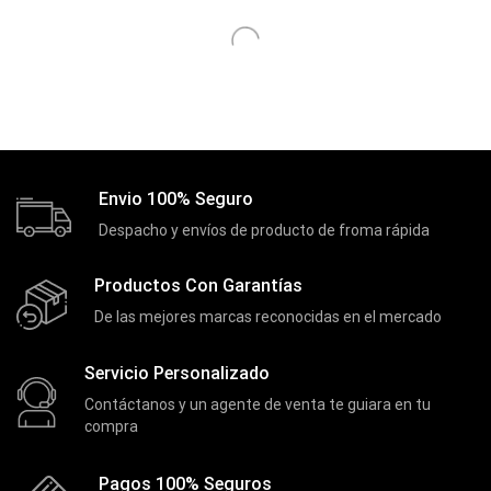
Discos Duros
(4)
Discos Duros Externos
(5)
Discos Duros Internos
(9)
Discos Solido Externos
(3)
Discos Solido Internos
(3)
Envio 100% Seguro
DLINK
(1)
Despacho y envíos de producto de froma rápida
Domotica
(21)
Productos Con Garantías
DVRs
(1)
De las mejores marcas reconocidas en el mercado
Enclouser
(8)
Enfriador de Poder RGB
(2)
Servicio Personalizado
Epson
Contáctanos y un agente de venta te guiara en tu
(39)
compra
Extensiones
(16)
Extensor de Rango
(11)
Pagos 100% Seguros