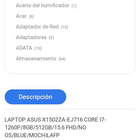
Aceite del humificador
(1)
Acer
(6)
Adaptador de Red
(15)
Adaptadores
(3)
ADATA
(19)
Almacenamiento
(64)
AMD
(3)
Antenas y Radioenlace
(1)
Antivirus
(1)
Descripción
Aro de luz
(6)
Asus
(24)
LAPTOP ASUS X1502ZA-EJ716 CORE I7-
Audífonos
(23)
1260P/8GB/512GB/15.6 FHD/NO
Audífonos
(12)
OS/BLUE/MOCHILAFP