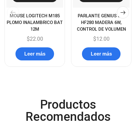
(49)
Case Gamers
(12)
MOUSE LOGITECH M185
PARLANTE GENIUS SP-
Cases
(14)
PLOMO INALAMBRICO BAT
HF280 MADERA 6W,
12M
CONTROL DE VOLUMEN
Chanchito
(15)
$
22.00
$
12.00
Combos Teclado y Mouse
(11)
Componentes
(91)
Leer más
Leer más
Conectividad
(119)
Consumibles
(121)
Control
(8)
Control Remoto
(2)
Productos
Convertidores Señales
(34)
Recomendados
Cooler
(13)
Cooler Gamer
(9)
Dell
(3)