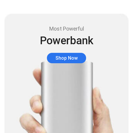
Audífonos inalámbricos
(24)
Audio y Sonido
(143)
Barras de sonido
(5)
Most Powerful
Base para Audífonos
(3)
Powerbank
Baterías
(5)
Bluetooth
(1)
Shop Now
Bombillas inteligente
(6)
Brother
(5)
Cable tipo C
(40)
Cables
(252)
Cables De Audio
(39)
Cables De Impresora
(10)
Cables De Poder
(14)