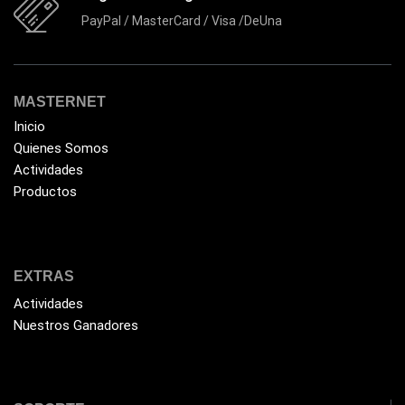
Ezpower
PayPal / MasterCard / Visa /DeUna
(2)
EZVIZ
(21)
Flash Memory
(23)
MASTERNET
Forza
(16)
Inicio
Fuentes de Poder
(9)
Quienes Somos
Actividades
Fuentes de Poder RGB
(3)
Productos
Gamemax
(15)
General
(1233)
Genius
(37)
EXTRAS
Gigabyte
(3)
Actividades
Nuestros Ganadores
Havit
(40)
HIKVISION
(10)
HP
(31)