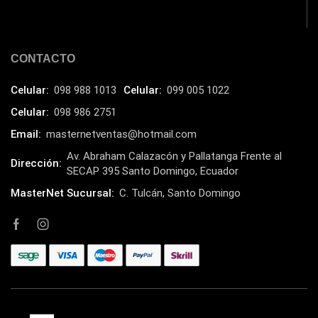
HIKVISION
(10)
HP
(31)
HUB
CONTACTO
(17)
Humificador
(5)
Celular:
098 988 1013
Celular:
099 005 1022
Impresoras Multifuncionales
(5)
Celular:
098 986 2751
Impresoras Térmicas
(4)
Email:
masternetventas@hotmail.com
Impresoras y Consumibles
(128)
Av. Abraham Calazacón y Pallatanga Frente al
Dirección:
SECAP 395 Santo Domingo, Ecuador
Intel
(3)
MasterNet Sucursal:
C. Tulcán, Santo Domingo
JBL
(1)
Kingston
(33)
Kit de Limpieza
(10)
Klip Xtreme
(7)
Lamparas
(2)