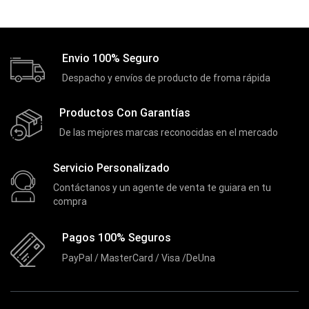
Cooler Gamer
(9)
Dell
(3)
Envio 100% Seguro
Discos Duros
(4)
Despacho y envíos de producto de froma rápida
Discos Duros Externos
(5)
Discos Duros Internos
(9)
Productos Con Garantías
De las mejores marcas reconocidas en el mercado
Discos Solido Externos
(3)
Discos Solido Internos
(3)
Servicio Personalizado
DLINK
(1)
Contáctanos y un agente de venta te guiara en tu
compra
Domotica
(21)
DVRs
(1)
Pagos 100% Seguros
Enclouser
(8)
PayPal / MasterCard / Visa /DeUna
Enfriador de Poder RGB
(2)
Epson
(39)