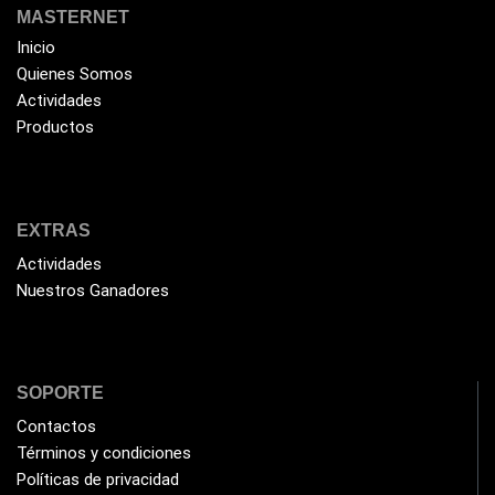
MASTERNET
Extensiones
(16)
Inicio
Extensor de Rango
(11)
Quienes Somos
Ezpower
(2)
Actividades
Productos
EZVIZ
(21)
Flash Memory
(23)
Forza
(16)
EXTRAS
Fuentes de Poder
(9)
Actividades
Fuentes de Poder RGB
(3)
Nuestros Ganadores
Gamemax
(15)
General
(1233)
SOPORTE
Genius
(37)
Contactos
Gigabyte
(3)
Términos y condiciones
Havit
(40)
Políticas de privacidad