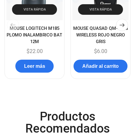
(45)
Cámaras de Red
VISTA RÁPIDA
VISTA RÁPIDA
(67)
Cámaras de Seguridad
(72)
MOUSE LOGITECH M185
MOUSE QUASAD QM-610G
Canon
(23)
PLOMO INALAMBRICO BAT
WIRELESS ROJO NEGRO
Capturadora de video
(4)
12M
GRIS
$
22.00
$
6.00
Cargador de pila
(4)
Cargadores
(49)
Leer más
Añadir al carrito
Case Gamers
(12)
Cases
(14)
Chanchito
(15)
Combos Teclado y Mouse
(11)
Productos
Componentes
(91)
Conectividad
(119)
Recomendados
Consumibles
(121)