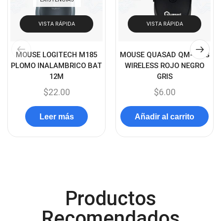
Cargador de pila
(4)
VISTA RÁPIDA
VISTA RÁPIDA
Cargadores
(49)
Case Gamers
(12)
MOUSE LOGITECH M185
MOUSE QUASAD QM-610G
Cases
(14)
PLOMO INALAMBRICO BAT
WIRELESS ROJO NEGRO
12M
GRIS
Chanchito
(15)
$
22.00
$
6.00
Combos Teclado y Mouse
(11)
Componentes
(91)
Leer más
Añadir al carrito
Conectividad
(119)
Consumibles
(121)
Control
(8)
Control Remoto
(2)
Productos
Convertidores Señales
(34)
Recomendados
Cooler
(13)