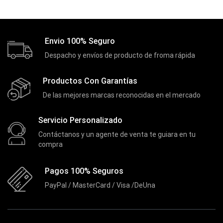
Extensiones
(16)
Extensor de Rango
(11)
Ezpower
Envio 100% Seguro
(2)
Despacho y envíos de producto de froma rápida
EZVIZ
(21)
Flash Memory
(23)
Productos Con Garantías
Forza
(16)
De las mejores marcas reconocidas en el mercado
Fuentes de Poder
(9)
Servicio Personalizado
Fuentes de Poder RGB
(3)
Contáctanos y un agente de venta te guiara en tu
Gamemax
(15)
compra
General
(1233)
Pagos 100% Seguros
Genius
(37)
PayPal / MasterCard / Visa /DeUna
Gigabyte
(3)
Havit
(40)