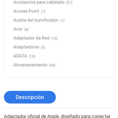
Accesorios para cableado
(21)
Access Point
(1)
Aceite del humificador
(1)
Acer
(6)
Adaptador de Red
(15)
Adaptadores
(3)
ADATA
(19)
Almacenamiento
(64)
AMD
(3)
Antenas y Radioenlace
(1)
Antivirus
(1)
Descripción
Aro de luz
(6)
Asus
(24)
Adaptador oficial de Apple, diseñado para conectar