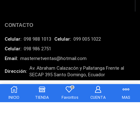
Laptops
(15)
Lector de código de barra
(3)
Lenovo
(16)
CONTACTO
LG
(4)
Celular:
098 988 1013
Celular:
099 005 1022
Logitech
(21)
Celular:
098 986 2751
Marcas
(678)
Email:
masternetventas@hotmail.com
Marvo
(26)
Av. Abraham Calazacón y Pallatanga Frente al
Dirección:
Meetion
SECAP 395 Santo Domingo, Ecuador
(5)
MasterNet Sucursal:
C. Tulcán, Santo Domingo
Memorias RAM
(17)
0
$
13.00
Añadir al carrito
Mercusys
(13)
INICIO
TIENDA
Favoritos
CUENTA
MAS
Mesa
(2)
Micrófono
(24)
Mochilas Fundas y Protectores
(21)
Monitor
(7)