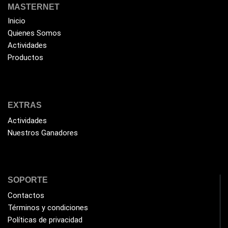
HIKVISION
(10)
MASTERNET
HP
Inicio
(31)
Quienes Somos
HUB
(17)
Actividades
Humificador
(5)
Productos
Impresoras Multifuncionales
(5)
Impresoras Térmicas
(4)
EXTRAS
Impresoras y Consumibles
(128)
Actividades
Intel
(3)
Nuestros Ganadores
JBL
(1)
Kingston
(33)
Kit de Limpieza
(10)
SOPORTE
Klip Xtreme
(7)
Contactos
Términos y condiciones
Lamparas
(2)
Políticas de privacidad