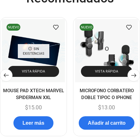
Cooler Gamer
(9)
Dell
(3)
Discos Duros
(4)
NUEVO
NUEVO
Discos Duros Externos
(5)
Discos Duros Internos
(9)
SIN
EXISTENCIAS
Discos Solido Externos
(3)
Discos Solido Internos
(3)
VISTA RÁPIDA
VISTA RÁPIDA
DLINK
(1)
Domotica
MOUSE PAD XTECH MARVEL
MICROFONO CORBATERO
(21)
SPIDERMAN XXL
DOBLE TIPOC O IPHONE
DVRs
(1)
$
15.00
$
13.00
Enclouser
(8)
Enfriador de Poder RGB
Leer más
Añadir al carrito
(2)
Epson
(39)