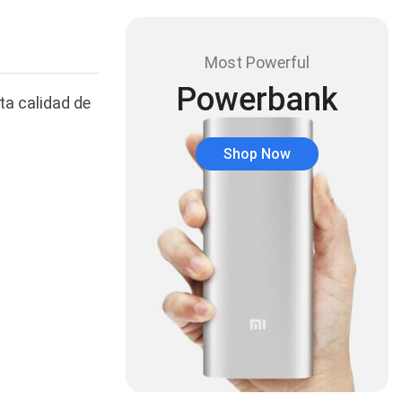
Audífonos
(23)
Audífonos
(12)
Most Powerful
Audífonos inalámbricos
Powerbank
ta calidad de
(24)
Audio y Sonido
(143)
Shop Now
Barras de sonido
(5)
Base para Audífonos
(3)
Baterías
(5)
Bluetooth
(1)
Bombillas inteligente
(6)
Brother
(5)
Cable tipo C
(40)
Cables
(252)