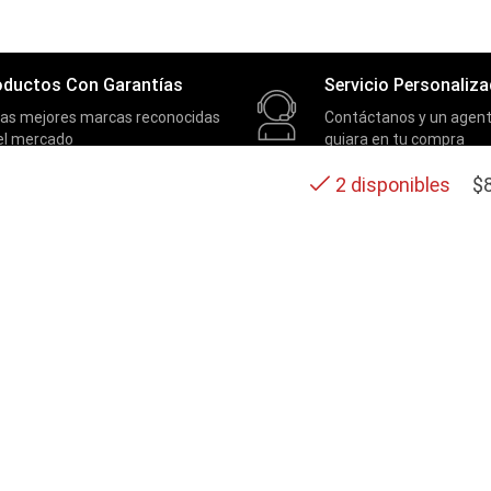
oductos Con Garantías
Servicio Personaliz
las mejores marcas reconocidas
Contáctanos y un agent
el mercado
guiara en tu compra
$
2 disponibles
SOPORTE
Contactos
Términos y condiciones
Políticas de privacidad