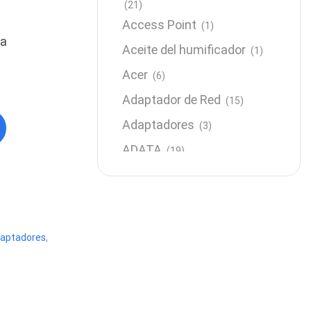
(21)
Access Point
(1)
da
Aceite del humificador
(1)
Acer
(6)
Adaptador de Red
(15)
Adaptadores
(3)
ADATA
(19)
Almacenamiento
(64)
AMD
(3)
Antenas y Radioenlace
(1)
daptadores
,
Antivirus
(1)
Aro de luz
(6)
Asus
(24)