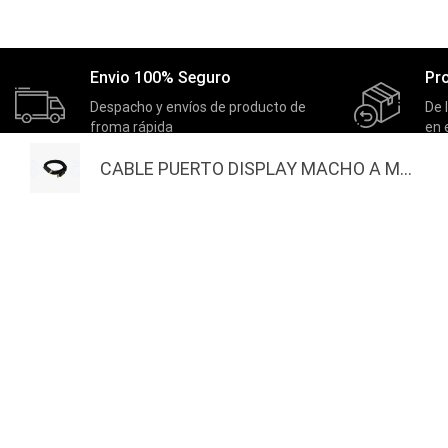
Envio 100% Seguro
Pr
Despacho y envíos de producto de
De 
froma rápida
en 
CABLE PUERTO DISPLAY MACHO A M...
MASTERNET
EXTRAS
Inicio
Actividades
Quienes Somos
Nuestros Ganadores
Actividades
Productos