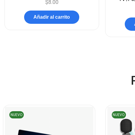
$
8.00
Añadir al carrito
NUEVO
NUEVO