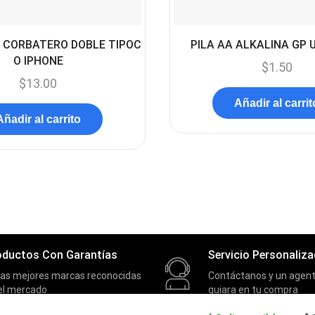
 CORBATERO DOBLE TIPOC
PILA AA ALKALINA GP 
O IPHONE
$
1.50
$
13.00
Añadir al carrit
Añadir al carrito
oductos Con Garantías
Servicio Personaliz
las mejores marcas reconocidas
Contáctanos y un agent
el mercado
guiara en tu compra