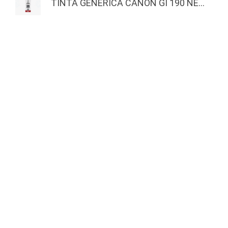
TINTA GENERICA CANON GI 190 NE...
MASTERNET
EXTRAS
Inicio
Actividades
Quienes Somos
Nuestros Ganadores
Actividades
Productos
Copyright © 2025 Masternet. Otro produ