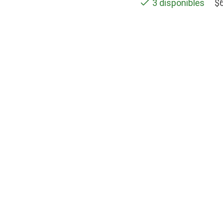
$
3 disponibles
SOPORTE
Contactos
Términos y condiciones
Políticas de privacidad
cto de POLAR ASOCIADOS S.A.