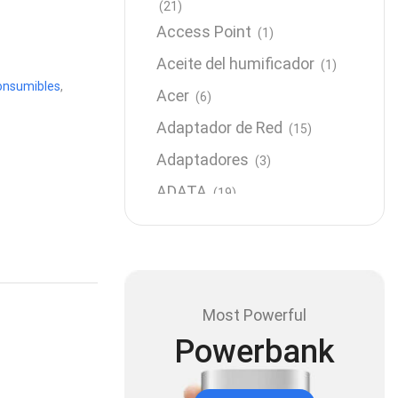
(21)
Access Point
(1)
Aceite del humificador
(1)
onsumibles
,
Acer
(6)
Adaptador de Red
(15)
Adaptadores
(3)
ADATA
(19)
Almacenamiento
(64)
AMD
(3)
Antenas y Radioenlace
(1)
Most Powerful
Antivirus
(1)
Powerbank
Aro de luz
(6)
Asus
(24)