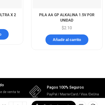
Componentes
(91)
Conectividad
(119)
ULTRA X 2
PILA AA GP ALKALINA 1.5V POR
Consumibles
UNIDAD
(121)
$
2.10
Control
(8)
o
Control Remoto
(2)
Añadir al carrito
Convertidores Señales
(34)
Cooler
(13)
Cooler Gamer
(9)
Dell
(3)
Discos Duros
(4)
ado
Pagos 100% Seguros
Discos Duros Externos
(5)
e de venta te
PayPal / MasterCard / Visa /DeUna
Discos Duros Internos
(9)
Discos Solido Externos
(3)