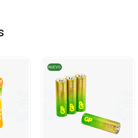
(45)
Cámaras de Red
(67)
Cámaras de Seguridad
s
(72)
Canon
(23)
Capturadora de video
(4)
Cargador de pila
NUEVO
(4)
Cargadores
(49)
Case Gamers
(12)
Cases
(14)
Chanchito
(15)
Combos Teclado y Mouse
(11)