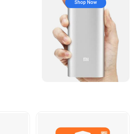
Shop Now
Audífonos
(23)
Audífonos
(12)
Audífonos inalámbricos
(24)
Audio y Sonido
(143)
Barras de sonido
(5)
Base para Audífonos
(3)
Baterías
(5)
Bluetooth
(1)
Bombillas inteligente
(6)
Brother
(5)
Cable tipo C
(40)
Cables
(252)