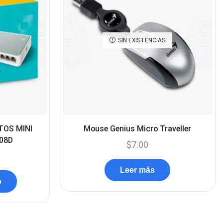
Cables De Audio
(39)
Cables De Impresora
(10)
SIN EXISTENCIAS
Cables De Poder
(14)
Cables de Red
(37)
Cables DVI
(1)
Cables HDMI
(36)
Cables USB
(36)
TOS MINI
Mouse Genius Micro Traveller
Cables Varios
08D
(65)
$
7.00
Cables VGA
(14)
Leer más
Cables y Adaptadores
o
(265)
Cables, adaptadores y
accesorios