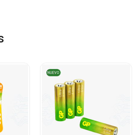
(45)
Cámaras de Red
(67)
Cámaras de Seguridad
s
(72)
Canon
(23)
Capturadora de video
(4)
Cargador de pila
(4)
NUEVO
Cargadores
(49)
Case Gamers
(12)
Cases
(14)
Chanchito
(15)
Combos Teclado y Mouse
(11)