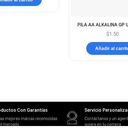
PILA AA ALKALINA GP 
$
1.50
Añadir al carrit
oductos Con Garantías
Servicio Personaliz
las mejores marcas reconocidas
Contáctanos y un agent
el mercado
guiara en tu compra