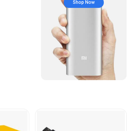
Shop Now
Audífonos
(23)
Audífonos
(12)
Audífonos inalámbricos
(24)
Audio y Sonido
(143)
Barras de sonido
(5)
Base para Audífonos
(3)
Baterías
(5)
Bluetooth
(1)
Bombillas inteligente
(6)
Brother
(5)
Cable tipo C
(40)
Cables
(252)