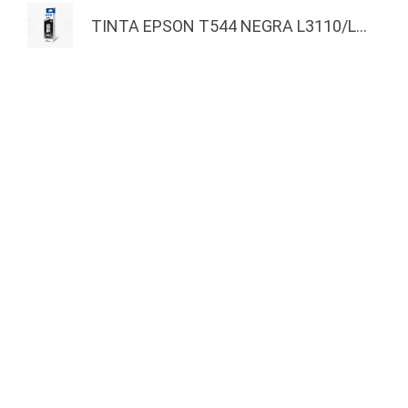
TINTA EPSON T544 NEGRA L3110/L...
MASTERNET
EXTRAS
Inicio
Actividades
Quienes Somos
Nuestros Ganadores
Actividades
Productos
Copyright © 2025 Masternet. Otro produ