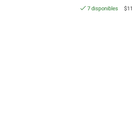
$
1
7 disponibles
SOPORTE
Contactos
Términos y condiciones
Políticas de privacidad
cto de POLAR ASOCIADOS S.A.