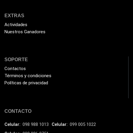
Havit
(40)
HIKVISION
(10)
EXTRAS
HP
(31)
Actividades
HUB
(17)
Nuestros Ganadores
Humificador
(5)
Impresoras Multifuncionales
(5)
SOPORTE
Impresoras Térmicas
(4)
Contactos
Impresoras y Consumibles
(128)
Términos y condiciones
Intel
(3)
Políticas de privacidad
JBL
(1)
Kingston
(33)
CONTACTO
Kit de Limpieza
(10)
Klip Xtreme
(7)
Celular:
098 988 1013
Celular:
099 005 1022
Lamparas
(2)