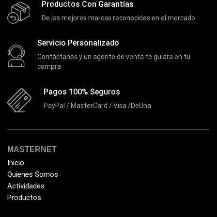
Epson
Productos Con Garantías
(39)
De las mejores marcas reconocidas en el mercado
Extensiones
(16)
Extensor de Rango
(11)
Servicio Personalizado
Ezpower
(2)
Contáctanos y un agente de venta te guiara en tu
compra
EZVIZ
(21)
Flash Memory
(23)
Pagos 100% Seguros
Forza
(16)
PayPal / MasterCard / Visa /DeUna
Fuentes de Poder
(9)
Fuentes de Poder RGB
(3)
MASTERNET
Gamemax
(15)
Inicio
General
(1233)
Quienes Somos
Genius
Actividades
(37)
Productos
Gigabyte
(3)