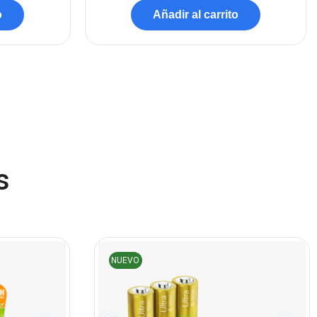
o
Añadir al carrito
(45)
Cámaras de Red
(67)
Cámaras de Seguridad
(72)
Canon
(23)
Capturadora de video
(4)
Cargador de pila
(4)
s
Cargadores
(49)
Case Gamers
(12)
Cases
(14)
Chanchito
(15)
NUEVO
Combos Teclado y Mouse
(11)