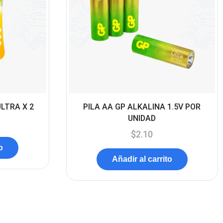
Componentes
(91)
Conectividad
(119)
Consumibles
(121)
Control
(8)
Control Remoto
(2)
Convertidores Señales
(34)
ULTRA X 2
PILA AA GP ALKALINA 1.5V POR
Cooler
(13)
UNIDAD
Cooler Gamer
$
2.10
(9)
o
Dell
(3)
Añadir al carrito
Discos Duros
(4)
Discos Duros Externos
(5)
Discos Duros Internos
(9)
Discos Solido Externos
(3)