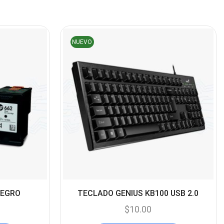
Cables De Audio
(39)
Cables De Impresora
(10)
NUEVO
Cables De Poder
(14)
Cables de Red
(37)
Cables DVI
(1)
Cables HDMI
(36)
Cables USB
(36)
Cables Varios
(65)
Cables VGA
(14)
Cables y Adaptadores
NEGRO
TECLADO GENIUS KB100 USB 2.0
(265)
Cables, adaptadores y
$
10.00
accesorios