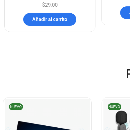
$
29.00
Añadir al carrito
NUEVO
NUEVO