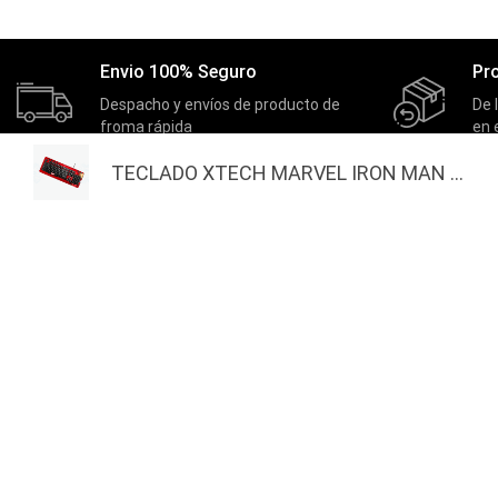
Envio 100% Seguro
Pr
Despacho y envíos de producto de
De 
froma rápida
en 
TECLADO XTECH MARVEL IRON MAN ...
MASTERNET
EXTRAS
Inicio
Actividades
Quienes Somos
Nuestros Ganadores
Actividades
Productos