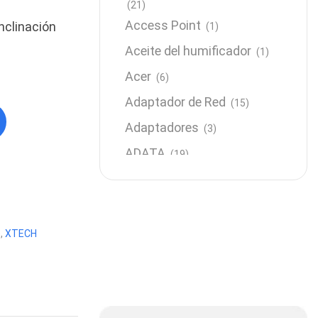
(21)
Access Point
nclinación
(1)
Aceite del humificador
(1)
Acer
(6)
Adaptador de Red
(15)
Adaptadores
(3)
ADATA
(19)
Almacenamiento
(64)
AMD
(3)
Antenas y Radioenlace
(1)
e
,
XTECH
Antivirus
(1)
Aro de luz
(6)
Asus
(24)