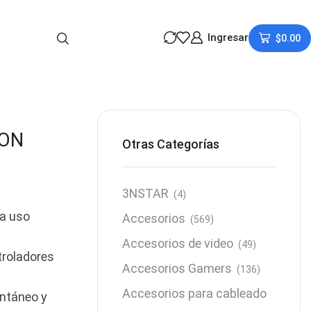
Ingresar
$
0.00
RON
Otras Categorías
3NSTAR
(4)
a uso
Accesorios
(569)
Accesorios de video
(49)
troladores
Accesorios Gamers
(136)
Accesorios para cableado
antáneo y