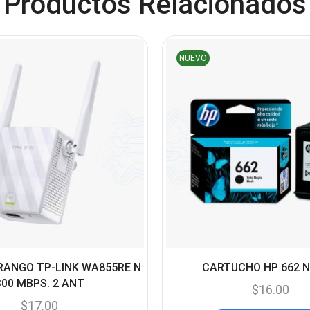
Productos Relacionados
NUEVO
RANGO TP-LINK WA855RE N
CARTUCHO HP 662 
300 MBPS. 2 ANT
$
16.00
$
17.00