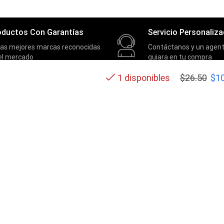
oductos Con Garantías
Servicio Personaliz
las mejores marcas reconocidas
Contáctanos y un agent
el mercado
guiara en tu compra
$
26.50
$
1
1 disponibles
SOPORTE
Contactos
Términos y condiciones
Políticas de privacidad