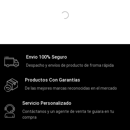
Discos Duros Internos
(9)
Discos Solido Externos
(3)
Discos Solido Internos
(3)
DLINK
(1)
Domotica
(21)
DVRs
(1)
Envio 100% Seguro
Enclouser
(8)
Despacho y envíos de producto de froma rápida
Enfriador de Poder RGB
(2)
Productos Con Garantías
Epson
(39)
De las mejores marcas reconocidas en el mercado
Extensiones
(16)
Extensor de Rango
(11)
Servicio Personalizado
Ezpower
(2)
Contáctanos y un agente de venta te guiara en tu
compra
EZVIZ
(21)