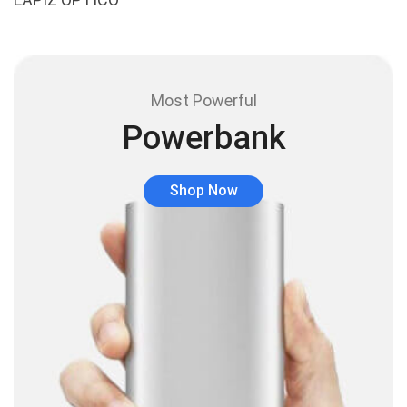
Base para Audífonos
(3)
Baterías
(5)
Bluetooth
(1)
Most Powerful
Bombillas inteligente
(6)
Powerbank
Brother
(5)
Cable tipo C
(40)
Shop Now
Cables
(252)
Cables De Audio
(39)
Cables De Impresora
(10)
Cables De Poder
(14)
Cables de Red
(37)
Cables DVI
(1)
Cables HDMI
(36)