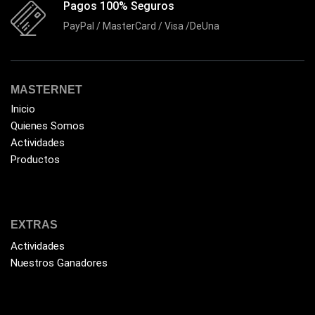
Flash Memory
(23)
Pagos 100% Seguros
Forza
(16)
PayPal / MasterCard / Visa /DeUna
Fuentes de Poder
(9)
Fuentes de Poder RGB
(3)
MASTERNET
Gamemax
(15)
Inicio
General
(1233)
Quienes Somos
Actividades
Genius
(37)
Productos
Gigabyte
(3)
Havit
(40)
HIKVISION
(10)
EXTRAS
HP
(31)
Actividades
HUB
Nuestros Ganadores
(17)
Humificador
(5)
Impresoras Multifuncionales
(5)