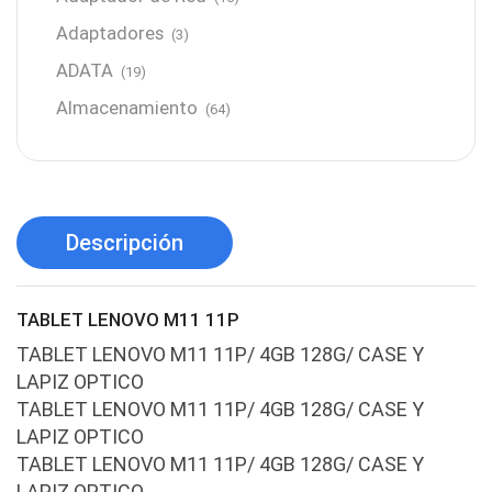
Adaptadores
(3)
ADATA
(19)
Almacenamiento
(64)
AMD
(3)
Antenas y Radioenlace
(1)
Antivirus
(1)
Descripción
Aro de luz
(6)
Asus
(24)
TABLET LENOVO M11 11P
Audífonos
(23)
TABLET LENOVO M11 11P/ 4GB 128G/ CASE Y
Audífonos
(12)
LAPIZ OPTICO
Audífonos inalámbricos
TABLET LENOVO M11 11P/ 4GB 128G/ CASE Y
(24)
LAPIZ OPTICO
Audio y Sonido
(143)
TABLET LENOVO M11 11P/ 4GB 128G/ CASE Y
Barras de sonido
(5)
LAPIZ OPTICO