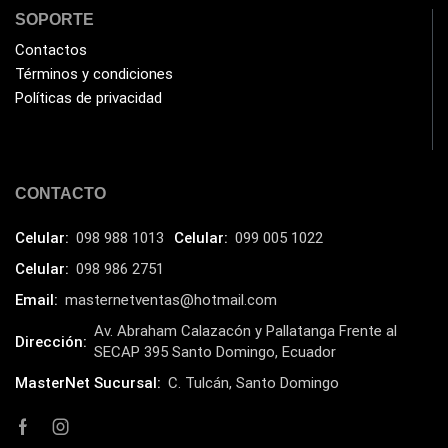
SOPORTE
Impresoras Térmicas
(4)
Contactos
Impresoras y Consumibles
(128)
Términos y condiciones
Intel
Políticas de privacidad
(3)
JBL
(1)
Kingston
(33)
CONTACTO
Kit de Limpieza
(10)
Klip Xtreme
(7)
Celular:
098 988 1013
Celular:
099 005 1022
Lamparas
(2)
Celular:
098 986 2751
Laptops
Email:
masternetventas@hotmail.com
(15)
Av. Abraham Calazacón y Pallatanga Frente al
Lector de código de barra
(3)
Dirección:
SECAP 395 Santo Domingo, Ecuador
Lenovo
(16)
MasterNet Sucursal:
C. Tulcán, Santo Domingo
LG
(4)
Logitech
(21)