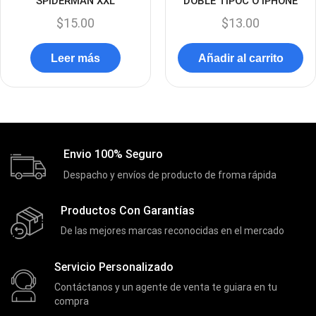
SPIDERMAN XXL
DOBLE TIPOC O IPHONE
Discos Duros Internos
(9)
$
15.00
$
13.00
Discos Solido Externos
(3)
Leer más
Añadir al carrito
Discos Solido Internos
(3)
DLINK
(1)
Domotica
(21)
DVRs
(1)
Envio 100% Seguro
Enclouser
(8)
Despacho y envíos de producto de froma rápida
Enfriador de Poder RGB
(2)
Epson
Productos Con Garantías
(39)
De las mejores marcas reconocidas en el mercado
Extensiones
(16)
Extensor de Rango
(11)
Servicio Personalizado
Ezpower
(2)
Contáctanos y un agente de venta te guiara en tu
compra
EZVIZ
(21)