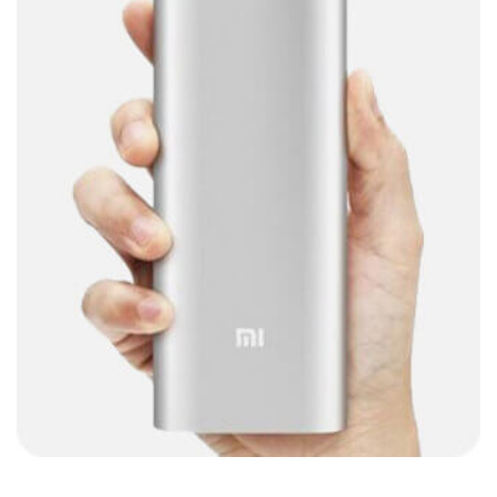
Barras de sonido
(5)
Base para Audífonos
(3)
Baterías
(5)
Bluetooth
(1)
Bombillas inteligente
(6)
Brother
(5)
Cable tipo C
(40)
Cables
(252)
Cables De Audio
(39)
Cables De Impresora
(10)
Cables De Poder
(14)
Cables de Red
(37)
Cables DVI
(1)