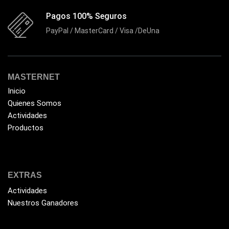
Flash Memory
(23)
Pagos 100% Seguros
Forza
(16)
PayPal / MasterCard / Visa /DeUna
Fuentes de Poder
(9)
Fuentes de Poder RGB
(3)
MASTERNET
Gamemax
(15)
Inicio
General
(1233)
Quienes Somos
Genius
Actividades
(37)
Productos
Gigabyte
(3)
Havit
(40)
HIKVISION
(10)
EXTRAS
HP
(31)
Actividades
HUB
(17)
Nuestros Ganadores
Humificador
(5)