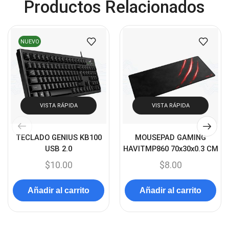
Productos Relacionados
Cables HDMI
(36)
Cables USB
(36)
Cables Varios
(65)
NUEVO
Cables VGA
(14)
Cables y Adaptadores
(265)
Cables, adaptadores y accesorios
(45)
Cámaras de Red
VISTA RÁPIDA
VISTA RÁPIDA
(67)
Cámaras de Seguridad
(72)
TECLADO GENIUS KB100
MOUSEPAD GAMING
Canon
(23)
USB 2.0
HAVITMP860 70x30x0.3 CM
Capturadora de video
(4)
$
10.00
$
8.00
Cargador de pila
(4)
Añadir al carrito
Añadir al carrito
Cargadores
(49)
Case Gamers
(12)
Cases
(14)