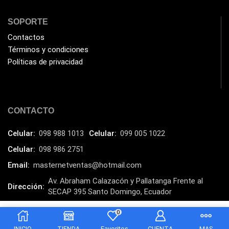
Impresoras Multifuncionales
(5)
SOPORTE
Impresoras Térmicas
(4)
Contactos
Impresoras y Consumibles
(128)
Términos y condiciones
Intel
(3)
Políticas de privacidad
JBL
(1)
Kingston
(33)
CONTACTO
Kit de Limpieza
(10)
Klip Xtreme
(7)
Celular:
098 988 1013
Celular:
099 005 1022
Lamparas
(2)
Celular:
098 986 2751
Laptops
(15)
Email:
masternetventas@hotmail.com
Lector de código de barra
Av. Abraham Calazacón y Pallatanga Frente al
(3)
Dirección:
SECAP 395 Santo Domingo, Ecuador
Lenovo
(16)
MasterNet Sucursal:
C. Tulcán, Santo Domingo
0
LG
(4)
$
26.00
INICIO
TIENDA
Favoritos
CUENTA
MAS