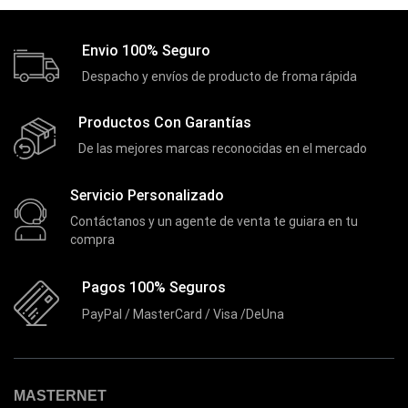
Dell
(3)
Envio 100% Seguro
Discos Duros
(4)
Despacho y envíos de producto de froma rápida
Discos Duros Externos
(5)
Discos Duros Internos
(9)
Productos Con Garantías
De las mejores marcas reconocidas en el mercado
Discos Solido Externos
(3)
Discos Solido Internos
(3)
Servicio Personalizado
DLINK
(1)
Contáctanos y un agente de venta te guiara en tu
compra
Domotica
(21)
DVRs
(1)
Pagos 100% Seguros
Enclouser
(8)
PayPal / MasterCard / Visa /DeUna
Enfriador de Poder RGB
(2)
Epson
(39)
MASTERNET
Extensiones
(16)