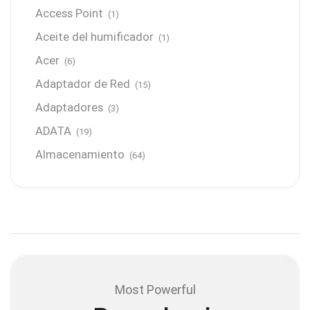
Access Point
(1)
Aceite del humificador
(1)
Acer
(6)
Adaptador de Red
(15)
Adaptadores
(3)
ADATA
(19)
Almacenamiento
(64)
AMD
(3)
Antenas y Radioenlace
(1)
Antivirus
(1)
Aro de luz
(6)
Asus
(24)
Most Powerful
Audífonos
(23)