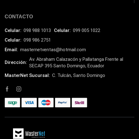
HP
(31)
HUB
CONTACTO
(17)
Humificador
(5)
Celular:
098 988 1013
Celular:
099 005 1022
Impresoras Multifuncionales
(5)
Celular:
098 986 2751
Impresoras Térmicas
(4)
Email:
masternetventas@hotmail.com
Impresoras y Consumibles
(128)
Av. Abraham Calazacón y Pallatanga Frente al
Dirección:
SECAP 395 Santo Domingo, Ecuador
Intel
(3)
MasterNet Sucursal:
C. Tulcán, Santo Domingo
JBL
(1)
Kingston
(33)
Kit de Limpieza
(10)
Klip Xtreme
(7)
Lamparas
(2)
Laptops
(15)