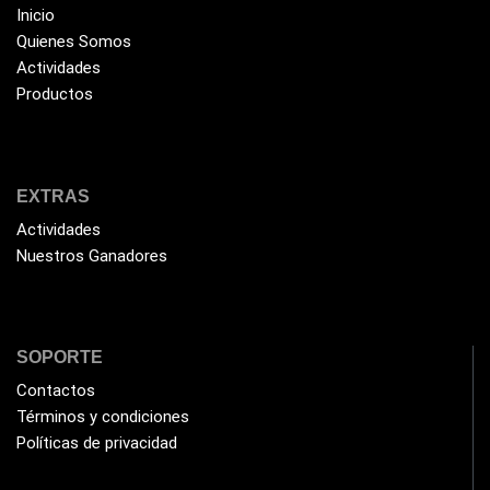
Inicio
Extensor de Rango
(11)
Quienes Somos
Ezpower
(2)
Actividades
Productos
EZVIZ
(21)
Flash Memory
(23)
Forza
(16)
EXTRAS
Fuentes de Poder
(9)
Actividades
Fuentes de Poder RGB
(3)
Nuestros Ganadores
Gamemax
(15)
General
(1233)
SOPORTE
Genius
(37)
Contactos
Gigabyte
(3)
Términos y condiciones
Havit
(40)
Políticas de privacidad
HIKVISION
(10)