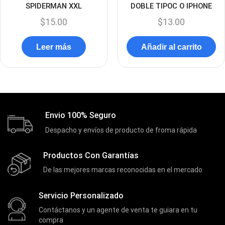
SPIDERMAN XXL
DOBLE TIPOC O IPHONE
Discos Duros Internos
(9)
$
15.00
$
13.00
Discos Solido Externos
(3)
Discos Solido Internos
(3)
Leer más
Añadir al carrito
DLINK
(1)
Domotica
(21)
DVRs
(1)
Enclouser
(8)
Envio 100% Seguro
Enfriador de Poder RGB
(2)
Despacho y envíos de producto de froma rápida
Epson
(39)
Productos Con Garantías
Extensiones
(16)
De las mejores marcas reconocidas en el mercado
Extensor de Rango
(11)
Servicio Personalizado
Ezpower
(2)
Contáctanos y un agente de venta te guiara en tu
EZVIZ
(21)
compra