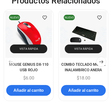
Productos Relacionados
Cables USB
(36)
Cables Varios
(65)
NUEVO
NUEVO
Cables VGA
(14)
Cables y Adaptadores
(265)
Cables, adaptadores y accesorios
(45)
Cámaras de Red
VISTA RÁPIDA
VISTA RÁPIDA
(67)
Cámaras de Seguridad
(72)
MOUSE GENIUS DX-110
COMBO TECLADO MOUSE
Canon
(23)
USB ROJO
INALAMBRICO ANERA
Capturadora de video
(4)
$
6.00
$
18.00
Cargador de pila
(4)
Añadir al carrito
Añadir al carrito
Cargadores
(49)
Case Gamers
(12)
Cases
(14)