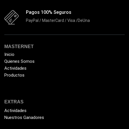
Flash Memory
(23)
Pagos 100% Seguros
Forza
(16)
PayPal / MasterCard / Visa /DeUna
Fuentes de Poder
(9)
Fuentes de Poder RGB
(3)
Gamemax
(15)
MASTERNET
General
(1233)
Inicio
Quienes Somos
Genius
(37)
Actividades
Gigabyte
(3)
Productos
Havit
(40)
HIKVISION
(10)
HP
(31)
EXTRAS
HUB
Actividades
(17)
Nuestros Ganadores
Humificador
(5)