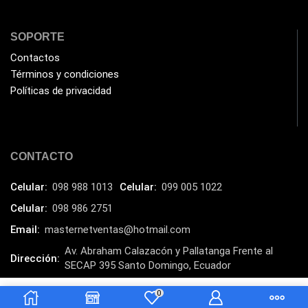
Impresoras Multifuncionales
(5)
Impresoras Térmicas
(4)
SOPORTE
Impresoras y Consumibles
(128)
Contactos
Intel
Términos y condiciones
(3)
Políticas de privacidad
JBL
(1)
Kingston
(33)
Kit de Limpieza
(10)
CONTACTO
Klip Xtreme
(7)
Celular:
098 988 1013
Celular:
099 005 1022
Lamparas
(2)
Celular:
098 986 2751
Laptops
(15)
Email:
masternetventas@hotmail.com
Lector de código de barra
(3)
Av. Abraham Calazacón y Pallatanga Frente al
Dirección:
Lenovo
(16)
SECAP 395 Santo Domingo, Ecuador
LG
(4)
MasterNet Sucursal:
C. Tulcán, Santo Domingo
0
$
0.25
Añadir al carrito
Logitech
(21)