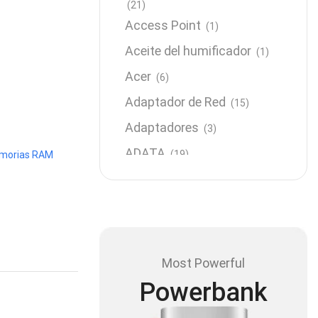
(21)
Access Point
(1)
Aceite del humificador
(1)
Acer
(6)
Adaptador de Red
(15)
Adaptadores
(3)
ADATA
(19)
morias RAM
Almacenamiento
(64)
AMD
(3)
Antenas y Radioenlace
(1)
Antivirus
(1)
Most Powerful
Aro de luz
(6)
Powerbank
Asus
(24)