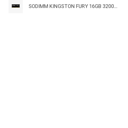
SODIMM KINGSTON FURY 16GB 3200...
MASTERNET
EXTRAS
Inicio
Actividades
Quienes Somos
Nuestros Ganadores
Actividades
Productos
Copyright © 2025 Masternet. Otro produ