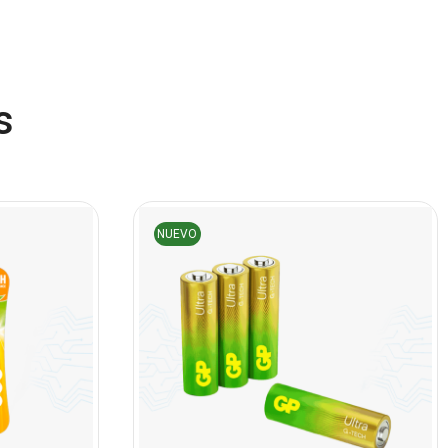
(45)
Cámaras de Red
(67)
Cámaras de Seguridad
s
(72)
Canon
(23)
Capturadora de video
(4)
Cargador de pila
(4)
NUEVO
Cargadores
(49)
Case Gamers
(12)
Cases
(14)
Chanchito
(15)
Combos Teclado y Mouse
(11)