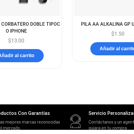
 CORBATERO DOBLE TIPOC
PILA AA ALKALINA GP 
O IPHONE
$
1.50
$
13.00
Añadir al carrit
Añadir al carrito
oductos Con Garantías
Servicio Personaliz
las mejores marcas reconocidas
Contáctanos y un agent
el mercado
guiara en tu compra