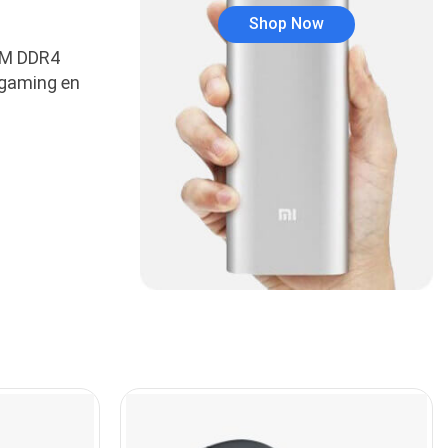
Audífonos
(23)
Shop Now
Audífonos
AM DDR4
(12)
 gaming en
Audífonos inalámbricos
(24)
Audio y Sonido
(143)
Barras de sonido
(5)
Base para Audífonos
(3)
Baterías
(5)
Bluetooth
(1)
Bombillas inteligente
(6)
Brother
(5)
Cable tipo C
(40)
Cables
(252)