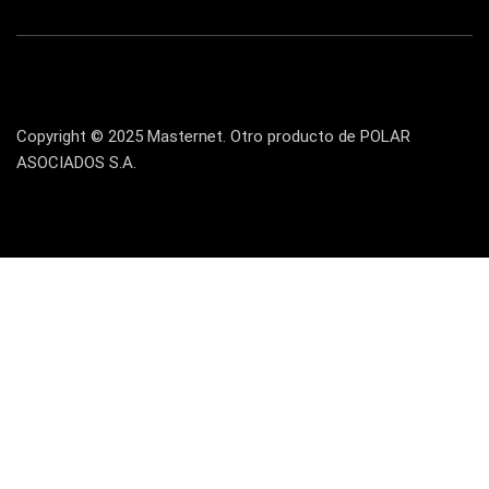
Logitech
(21)
Marcas
(678)
Marvo
(26)
Meetion
(5)
Copyright © 2025 Masternet. Otro producto de POLAR
Memorias RAM
(17)
ASOCIADOS S.A.
Mercusys
(13)
Mesa
(2)
Micrófono
(24)
Mochilas Fundas y Protectores
(21)
Monitor
(7)
Motherboard
(9)
Mouse
(25)
Mouse Pad
(19)