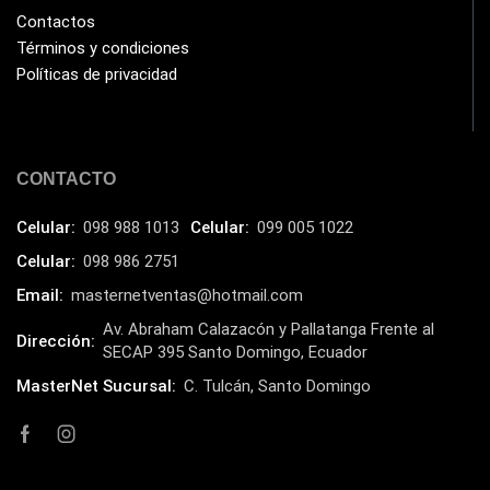
Impresoras Multifuncionales
(5)
Contactos
Términos y condiciones
Impresoras Térmicas
(4)
Políticas de privacidad
Impresoras y Consumibles
(128)
Intel
(3)
JBL
(1)
CONTACTO
Kingston
(33)
Celular:
098 988 1013
Celular:
099 005 1022
Kit de Limpieza
(10)
Celular:
098 986 2751
Klip Xtreme
(7)
Email:
masternetventas@hotmail.com
Lamparas
(2)
Av. Abraham Calazacón y Pallatanga Frente al
Dirección:
Laptops
SECAP 395 Santo Domingo, Ecuador
(15)
MasterNet Sucursal:
C. Tulcán, Santo Domingo
Lector de código de barra
(3)
Lenovo
(16)
LG
(4)