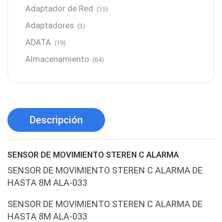
Adaptador de Red
(15)
Adaptadores
(3)
ADATA
(19)
Almacenamiento
(64)
AMD
(3)
Antenas y Radioenlace
(1)
Antivirus
(1)
Descripción
Aro de luz
(6)
Asus
(24)
SENSOR DE MOVIMIENTO STEREN C ALARMA
Audífonos
(23)
SENSOR DE MOVIMIENTO STEREN C ALARMA DE
Audífonos
(12)
HASTA 8M ALA-033
Audífonos inalámbricos
(24)
SENSOR DE MOVIMIENTO STEREN C ALARMA DE
Audio y Sonido
(143)
HASTA 8M ALA-033