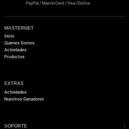
PayPal / MasterCard / Visa /DeUna
Flash Memory
(23)
Forza
(16)
Fuentes de Poder
(9)
MASTERNET
Fuentes de Poder RGB
Inicio
(3)
Quienes Somos
Gamemax
(15)
Actividades
General
(1233)
Productos
Genius
(37)
Gigabyte
(3)
EXTRAS
Havit
(40)
Actividades
HIKVISION
(10)
Nuestros Ganadores
HP
(31)
HUB
(17)
Humificador
(5)
SOPORTE