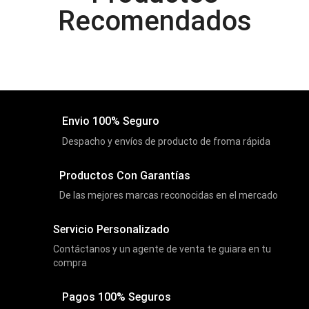
Recomendados
Discos Duros Internos
(9)
Discos Solido Externos
(3)
Discos Solido Internos
(3)
DLINK
(1)
Domotica
(21)
Envio 100% Seguro
DVRs
(1)
Despacho y envíos de producto de froma rápida
Enclouser
(8)
Productos Con Garantías
Enfriador de Poder RGB
(2)
De las mejores marcas reconocidas en el mercado
Epson
(39)
Servicio Personalizado
Extensiones
(16)
Contáctanos y un agente de venta te guiara en tu
Extensor de Rango
(11)
compra
Ezpower
(2)
Pagos 100% Seguros
EZVIZ
(21)