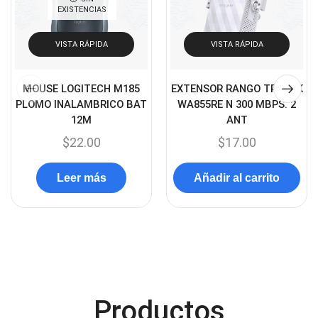
(14)
EXISTENCIAS
Chanchito
(15)
VISTA RÁPIDA
VISTA RÁPIDA
Combos Teclado y Mouse
(11)
Componentes
(91)
MOUSE LOGITECH M185
EXTENSOR RANGO TP-LINK
Conectividad
(119)
PLOMO INALAMBRICO BAT
WA855RE N 300 MBPS. 2
Consumibles
12M
ANT
(121)
$
22.00
$
17.00
Control
(8)
Control Remoto
(2)
Leer más
Añadir al carrito
Convertidores Señales
(34)
Cooler
(13)
Cooler Gamer
(9)
Dell
(3)
Discos Duros
(4)
Productos
Discos Duros Externos
(5)