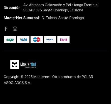
Impresoras y Consumibles
(128)
Av. Abraham Calazacón y Pallatanga Frente al
Dirección:
SECAP 395 Santo Domingo, Ecuador
Intel
(3)
MasterNet Sucursal:
C. Tulcán, Santo Domingo
JBL
(1)
Kingston
(33)
Kit de Limpieza
(10)
Klip Xtreme
(7)
Lamparas
(2)
Laptops
(15)
Lector de código de barra
(3)
Copyright © 2025 Masternet. Otro producto de POLAR
Lenovo
(16)
ASOCIADOS S.A.
LG
(4)
Logitech
(21)
Marcas
(678)