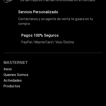
De las mejores marcas reconocidas en el mercado
Discos Solido Internos
(3)
Servicio Personalizado
DLINK
(1)
Contáctanos y un agente de venta te guiara en tu
Domotica
(21)
compra
DVRs
(1)
Pagos 100% Seguros
Enclouser
(8)
PayPal / MasterCard / Visa /DeUna
Enfriador de Poder RGB
(2)
Epson
(39)
Extensiones
(16)
MASTERNET
Inicio
Extensor de Rango
(11)
Quienes Somos
Ezpower
(2)
Actividades
EZVIZ
Productos
(21)
Flash Memory
(23)
Forza
(16)