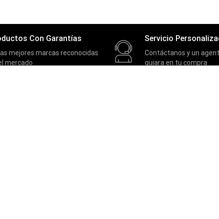
oductos Con Garantías
Servicio Personaliz
las mejores marcas reconocidas
Contáctanos y un agent
el mercado
guiara en tu compra
SOPORTE
Contactos
Términos y condiciones
Políticas de privacidad