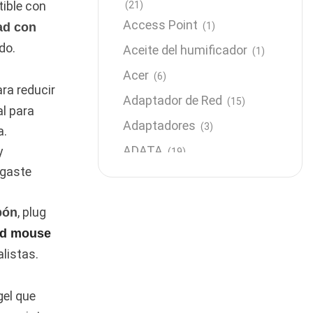
tible con
(21)
Access Point
ad con
(1)
do.
Aceite del humificador
(1)
Acer
(6)
ra reducir
Adaptador de Red
(15)
al para
Adaptadores
(3)
a.
ADATA
y
(19)
sgaste
Almacenamiento
(64)
AMD
(3)
, plug
bón
Antenas y Radioenlace
(1)
d mouse
Antivirus
listas.
(1)
Aro de luz
(6)
gel que
Asus
(24)