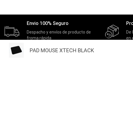
Envio 100% Seguro
Pr
Despacho y envíos de producto de
De 
froma rápida
en 
PAD MOUSE XTECH BLACK
MASTERNET
EXTRAS
Inicio
Actividades
Quienes Somos
Nuestros Ganadores
Actividades
Productos