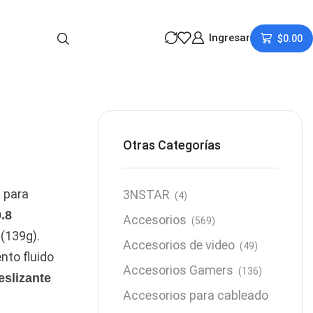
Ingresar
$
0.00
Otras Categorías
para
l
3NSTAR
(4)
0.8
Accesorios
(569)
(139g).
Accesorios de video
(49)
nto fluido
Accesorios Gamers
(136)
eslizante
Accesorios para cableado