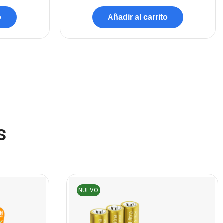
Componentes
(91)
o
Añadir al carrito
Conectividad
(119)
Consumibles
(121)
Control
(8)
Control Remoto
(2)
Convertidores Señales
(34)
Cooler
(13)
s
Cooler Gamer
(9)
Dell
(3)
Discos Duros
(4)
Discos Duros Externos
(5)
NUEVO
Discos Duros Internos
(9)
Discos Solido Externos
(3)