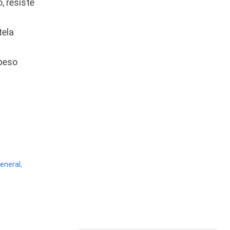
, resiste
Audífonos
(23)
Audífonos
(12)
tela
Audífonos inalámbricos
peso
(24)
Audio y Sonido
(143)
Barras de sonido
(5)
Base para Audífonos
(3)
Baterías
(5)
Bluetooth
(1)
eneral
,
Bombillas inteligente
(6)
Brother
(5)
Cable tipo C
(40)
Cables
(252)