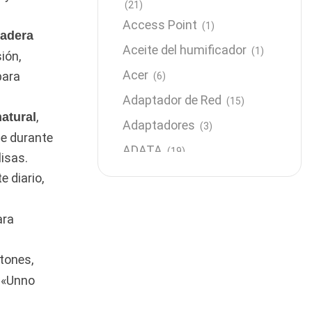
(21)
Access Point
(1)
radera
Aceite del humificador
(1)
ión,
Acer
para
(6)
Adaptador de Red
(15)
,
atural
Adaptadores
(3)
e durante
ADATA
(19)
lisas.
Almacenamiento
e diario,
(64)
AMD
(3)
ara
Antenas y Radioenlace
(1)
Antivirus
(1)
atones,
Aro de luz
(6)
 «Unno
Asus
(24)