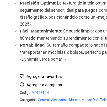
: La textura de la tela optim
Precisión Óptima
seguimiento del sensor, ideal para juegos co
diseño gráfico, posicionándolo como un «mej
2025».
: Se puede limpiar con u
Fácil Mantenimiento
húmedo, manteniendo su rendimiento con el t
: Su tamaño compacto lo hace fá
Portabilidad
transportar en mochilas o bolsos, perfecto pa
«Dynamia verde portátil».
Agregar a favoritos
Agregar a comparar
Código
MP6031GN
Categorías
General
,
Accesorios
,
Marcas
,
Mouse Pad
,
Tek