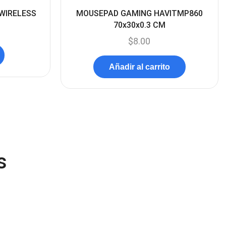
Componentes
(91)
 WIRELESS
MOUSEPAD GAMING HAVITMP860
Conectividad
70x30x0.3 CM
(119)
$
8.00
Consumibles
(121)
Control
(8)
Añadir al carrito
Control Remoto
(2)
Convertidores Señales
(34)
Cooler
(13)
Cooler Gamer
(9)
Dell
(3)
s
Discos Duros
(4)
Discos Duros Externos
(5)
Discos Duros Internos
(9)
Discos Solido Externos
(3)