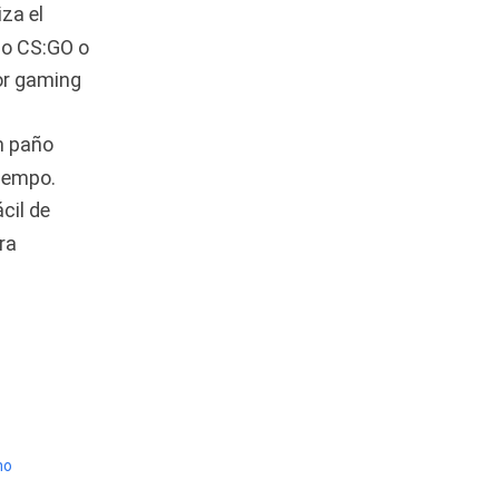
iza el
Audífonos
(23)
mo CS:GO o
Audífonos
(12)
or gaming
Audífonos inalámbricos
(24)
n paño
Audio y Sonido
(143)
iempo.
cil de
Barras de sonido
(5)
ra
Base para Audífonos
(3)
Baterías
(5)
Bluetooth
(1)
Bombillas inteligente
(6)
Brother
(5)
Cable tipo C
(40)
no
Cables
(252)