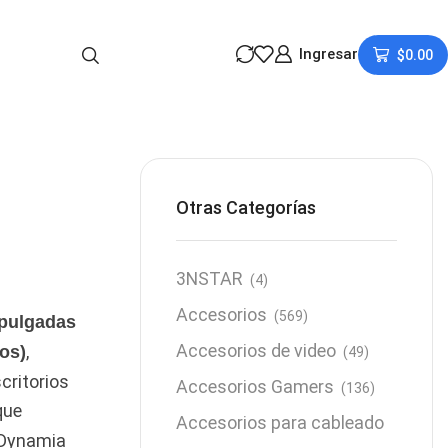
Ingresar
$
0.00
Otras Categorías
3NSTAR
(4)
Accesorios
(569)
2 pulgadas
Accesorios de video
,
os)
(49)
critorios
Accesorios Gamers
(136)
que
Accesorios para cableado
Dynamia