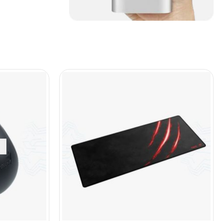
(45)
Cámaras de Red
(67)
Cámaras de Seguridad
(72)
Canon
(23)
Capturadora de video
(4)
Cargador de pila
(4)
Cargadores
(49)
Case Gamers
(12)
Cases
(14)
Chanchito
(15)
Combos Teclado y Mouse
(11)