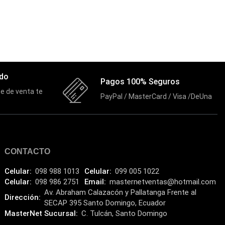
Discos Solido Internos
(3)
DLINK
(1)
Domotica
(21)
DVRs
(1)
ado
Pagos 100% Seguros
Enclouser
(8)
e de venta te
PayPal / MasterCard / Visa /DeUna
Enfriador de Poder RGB
(2)
Epson
(39)
Extensiones
(16)
CONTACTO
Extensor de Rango
(11)
Celular:
098 988 1013
Celular:
099 005 1022
Ezpower
(2)
Celular:
098 986 2751
Email:
masternetventas@hotmail.com
Av. Abraham Calazacón y Pallatanga Frente al
EZVIZ
Dirección:
(21)
SECAP 395 Santo Domingo, Ecuador
MasterNet Sucursal:
C. Tulcán, Santo Domingo
Flash Memory
(23)