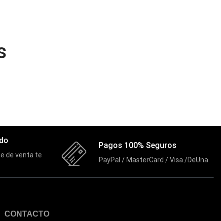
(45)
Cámaras de Red
(67)
Cámaras de Seguridad
s
(72)
Canon
(23)
Capturadora de video
(4)
Cargador de pila
(4)
Cargadores
(49)
ado
Case Gamers
Pagos 100% Seguros
(12)
e de venta te
PayPal / MasterCard / Visa /DeUna
Cases
(14)
Chanchito
(15)
Combos Teclado y Mouse
(11)
CONTACTO