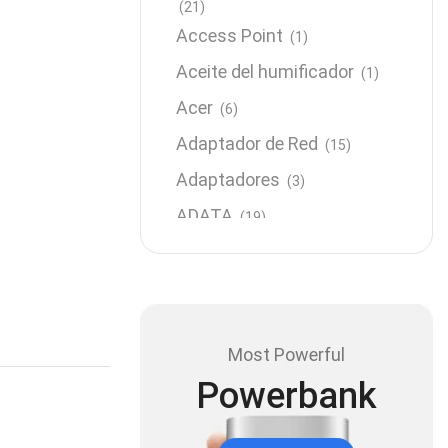
(21)
Access Point
(1)
Aceite del humificador
(1)
Acer
(6)
Adaptador de Red
(15)
Adaptadores
(3)
ADATA
(19)
Almacenamiento
(64)
AMD
(3)
Antenas y Radioenlace
(1)
Most Powerful
Antivirus
(1)
Powerbank
Aro de luz
(6)
Asus
(24)