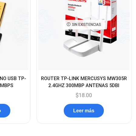
Cables De Audio
(39)
Cables De Impresora
(10)
SIN EXISTENCIAS
Cables De Poder
(14)
Cables de Red
(37)
Cables DVI
(1)
Cables HDMI
(36)
Cables USB
(36)
NO USB TP-
ROUTER TP-LINK MERCUSYS MW305R
Cables Varios
0MBPS
2.4GHZ 300MBP ANTENAS 5DBI
(65)
$
18.00
Cables VGA
(14)
Cables y Adaptadores
o
Leer más
(265)
Cables, adaptadores y
accesorios