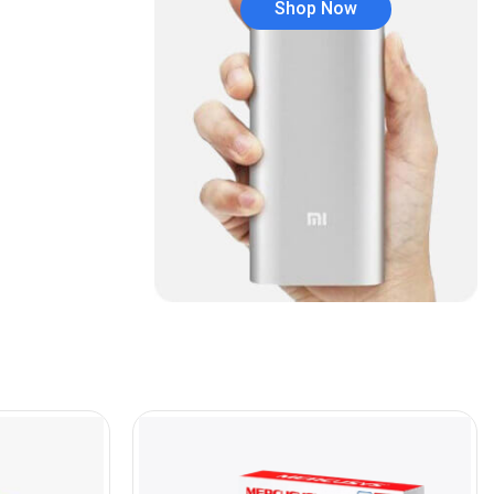
Shop Now
Audífonos
(23)
Audífonos
(12)
Audífonos inalámbricos
(24)
Audio y Sonido
(143)
Barras de sonido
(5)
Base para Audífonos
(3)
Baterías
(5)
Bluetooth
(1)
Bombillas inteligente
(6)
Brother
(5)
Cable tipo C
(40)
Cables
(252)