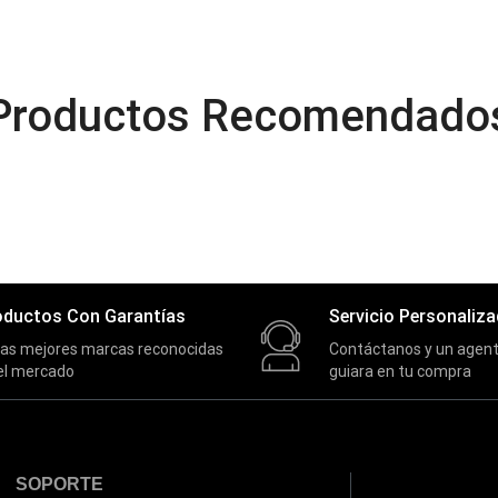
Productos Recomendado
oductos Con Garantías
Servicio Personaliz
las mejores marcas reconocidas
Contáctanos y un agent
el mercado
guiara en tu compra
SOPORTE