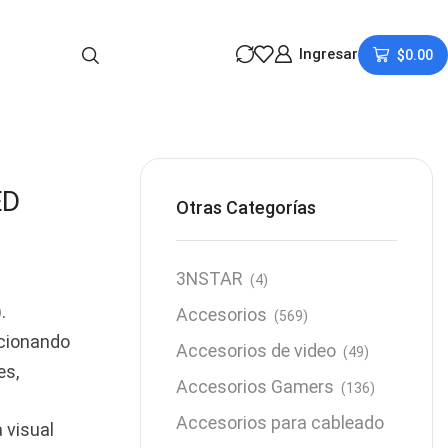
Ingresar
$
0.00
ED
Otras Categorías
3NSTAR
(4)
.
Accesorios
(569)
rcionando
Accesorios de video
(49)
es,
Accesorios Gamers
(136)
Accesorios para cableado
 visual