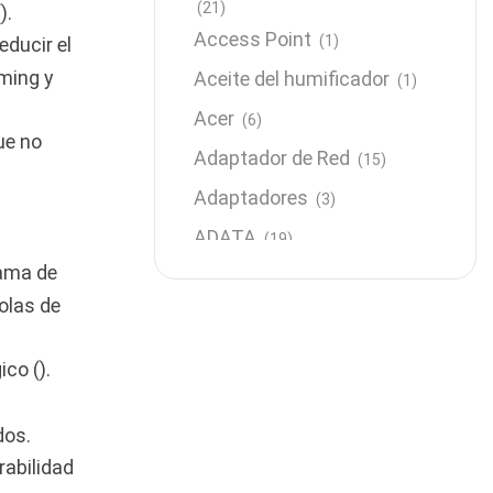
(21)
).
Access Point
(1)
educir el
ming y
Aceite del humificador
(1)
Acer
(6)
ue no
Adaptador de Red
(15)
Adaptadores
(3)
ADATA
(19)
gama de
Almacenamiento
(64)
olas de
AMD
(3)
Antenas y Radioenlace
(1)
ico ().
Antivirus
(1)
dos.
Aro de luz
(6)
rabilidad
Asus
(24)