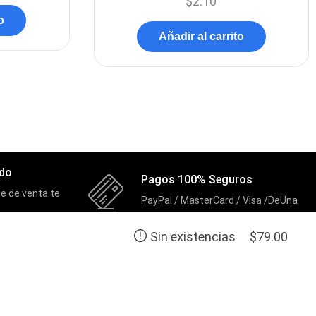
$
2.10
Forza
(16)
o
Fuentes de Poder
Añadir al carrito
(9)
Fuentes de Poder RGB
(3)
Gamemax
(15)
General
(1233)
Genius
(37)
Gigabyte
(3)
ado
Pagos 100% Seguros
Havit
(40)
e de venta te
PayPal / MasterCard / Visa /DeUna
HIKVISION
(10)
$
79.00
Sin existencias
HP
(31)
HUB
(17)
CONTACTO
Humificador
(5)
Celular:
098 988 1013
Celular:
099 005 1022