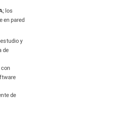
Audífonos
(23)
; los
A
Audífonos
(12)
e en pared
Audífonos inalámbricos
(24)
 estudio y
Audio y Sonido
(143)
a de
Barras de sonido
(5)
n con
Base para Audífonos
(3)
oftware
Baterías
(5)
Bluetooth
(1)
ente de
Bombillas inteligente
(6)
Brother
(5)
Cable tipo C
(40)
Cables
(252)