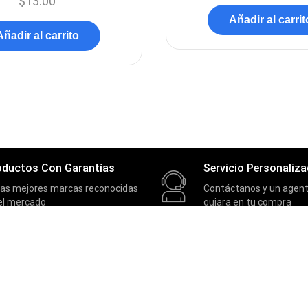
$
13.00
Añadir al carrit
Añadir al carrito
oductos Con Garantías
Servicio Personaliz
las mejores marcas reconocidas
Contáctanos y un agent
el mercado
guiara en tu compra
SOPORTE
Contactos