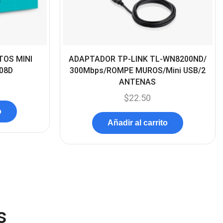
Componentes
(91)
Conectividad
(119)
Consumibles
(121)
TOS MINI
ADAPTADOR TP-LINK TL-WN8200ND/
Control
(8)
08D
300Mbps/ROMPE MUROS/Mini USB/2
Control Remoto
(2)
ANTENAS
Convertidores Señales
$
22.50
(34)
o
Cooler
(13)
Añadir al carrito
Cooler Gamer
(9)
Dell
(3)
Discos Duros
(4)
Discos Duros Externos
(5)
Discos Duros Internos
(9)
s
Discos Solido Externos
(3)