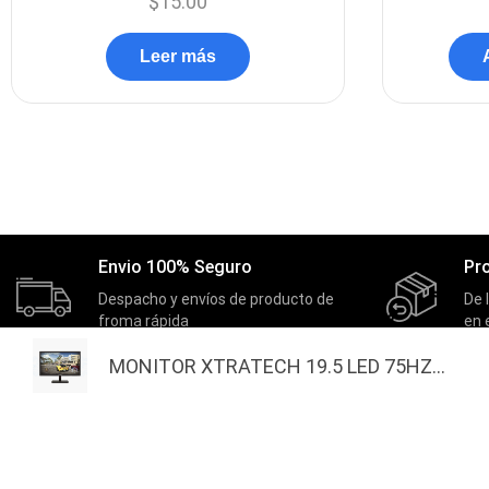
$
15.00
Leer más
Envio 100% Seguro
Pr
Despacho y envíos de producto de
De 
froma rápida
en 
MONITOR XTRATECH 19.5 LED 75HZ...
MASTERNET
EXTRAS
Inicio
Actividades
Quienes Somos