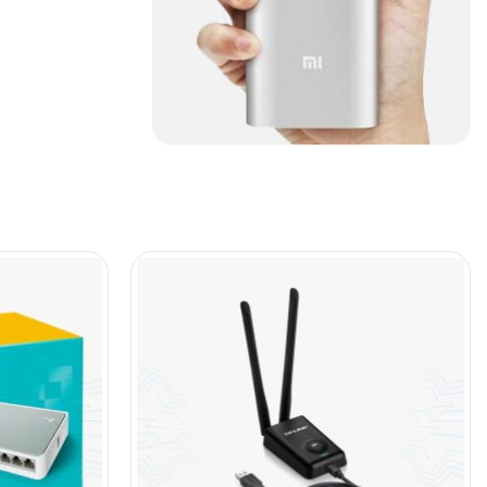
(45)
Cámaras de Red
(67)
Cámaras de Seguridad
(72)
Canon
(23)
Capturadora de video
(4)
Cargador de pila
(4)
Cargadores
(49)
Case Gamers
(12)
Cases
(14)
Chanchito
(15)
Combos Teclado y Mouse
(11)