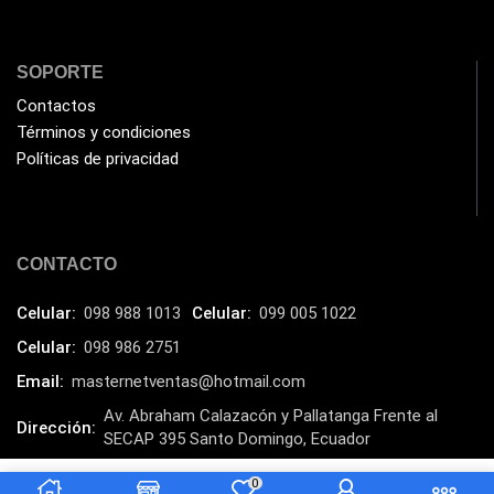
Impresoras Multifuncionales
(5)
Impresoras Térmicas
(4)
SOPORTE
Impresoras y Consumibles
(128)
Contactos
Intel
Términos y condiciones
(3)
Políticas de privacidad
JBL
(1)
Kingston
(33)
Kit de Limpieza
(10)
CONTACTO
Klip Xtreme
(7)
Celular:
098 988 1013
Celular:
099 005 1022
Lamparas
(2)
Celular:
098 986 2751
Laptops
(15)
Email:
masternetventas@hotmail.com
Lector de código de barra
(3)
Av. Abraham Calazacón y Pallatanga Frente al
Dirección:
Lenovo
(16)
SECAP 395 Santo Domingo, Ecuador
LG
(4)
MasterNet Sucursal:
C. Tulcán, Santo Domingo
0