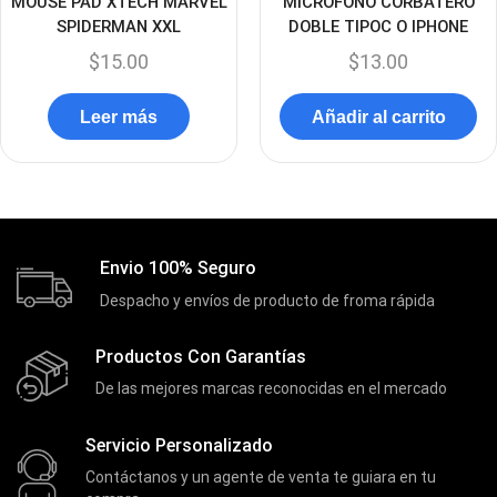
MOUSE PAD XTECH MARVEL
MICROFONO CORBATERO
SPIDERMAN XXL
DOBLE TIPOC O IPHONE
Discos Duros Internos
(9)
$
15.00
$
13.00
Discos Solido Externos
(3)
Discos Solido Internos
(3)
Leer más
Añadir al carrito
DLINK
(1)
Domotica
(21)
DVRs
(1)
Enclouser
(8)
Envio 100% Seguro
Enfriador de Poder RGB
(2)
Despacho y envíos de producto de froma rápida
Epson
(39)
Productos Con Garantías
Extensiones
(16)
De las mejores marcas reconocidas en el mercado
Extensor de Rango
(11)
Servicio Personalizado
Ezpower
(2)
Contáctanos y un agente de venta te guiara en tu
EZVIZ
(21)