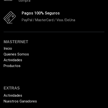
compra
Flash Memory
(23)
Pagos 100% Seguros
Forza
(16)
PayPal / MasterCard / Visa /DeUna
Fuentes de Poder
(9)
Fuentes de Poder RGB
(3)
Gamemax
(15)
MASTERNET
General
(1233)
Inicio
Quienes Somos
Genius
(37)
Actividades
Gigabyte
(3)
Productos
Havit
(40)
HIKVISION
(10)
HP
(31)
EXTRAS
HUB
Actividades
(17)
Nuestros Ganadores
Humificador
(5)