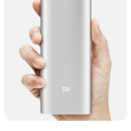
Barras de sonido
(5)
Base para Audífonos
(3)
Baterías
(5)
Bluetooth
(1)
Bombillas inteligente
(6)
Brother
(5)
Cable tipo C
(40)
Cables
(252)
Cables De Audio
(39)
Cables De Impresora
(10)
Cables De Poder
(14)
Cables de Red
(37)
Cables DVI
(1)