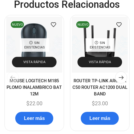
Productos Relacionados
Cables HDMI
(36)
Cables USB
(36)
Cables Varios
(65)
NUEVO
NUEVO
Cables VGA
(14)
Cables y Adaptadores
(265)
SIN
SIN
EXISTENCIAS
EXISTENCIAS
Cables, adaptadores y accesorios
(45)
Cámaras de Red
VISTA RÁPIDA
VISTA RÁPIDA
(67)
Cámaras de Seguridad
(72)
MOUSE LOGITECH M185
ROUTER TP-LINK ARCHER
Canon
(23)
PLOMO INALAMBRICO BAT
C50 ROUTER AC1200 DUAL
Capturadora de video
(4)
12M
BAND
$
22.00
$
23.00
Cargador de pila
(4)
Cargadores
(49)
Leer más
Leer más
Case Gamers
(12)
Cases