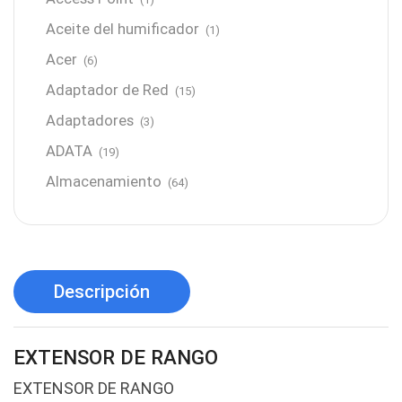
Aceite del humificador
(1)
Acer
(6)
Adaptador de Red
(15)
Adaptadores
(3)
ADATA
(19)
Almacenamiento
(64)
AMD
(3)
Antenas y Radioenlace
(1)
Antivirus
(1)
Descripción
Aro de luz
(6)
Asus
(24)
EXTENSOR DE RANGO
Audífonos
(23)
EXTENSOR DE RANGO
Audífonos
(12)