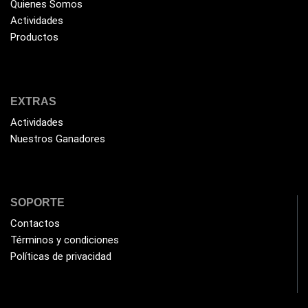
Quienes Somos
HUB
Actividades
(17)
Productos
Humificador
(5)
Impresoras Multifuncionales
(5)
Impresoras Térmicas
(4)
EXTRAS
Impresoras y Consumibles
(128)
Actividades
Intel
Nuestros Ganadores
(3)
JBL
(1)
Kingston
(33)
SOPORTE
Kit de Limpieza
(10)
Contactos
Klip Xtreme
(7)
Términos y condiciones
Lamparas
(2)
Políticas de privacidad
Laptops
(15)
Lector de código de barra
(3)