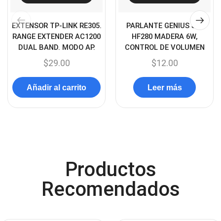
Cargadores
(49)
Case Gamers
(12)
EXTENSOR TP-LINK RE305.
PARLANTE GENIUS SP-
RANGE EXTENDER AC1200
HF280 MADERA 6W,
Cases
(14)
DUAL BAND. MODO AP.
CONTROL DE VOLUMEN
Chanchito
(15)
$
29.00
$
12.00
Combos Teclado y Mouse
(11)
Añadir al carrito
Leer más
Componentes
(91)
Conectividad
(119)
Consumibles
(121)
Control
(8)
Control Remoto
(2)
Productos
Convertidores Señales
(34)
Recomendados
Cooler
(13)
Cooler Gamer
(9)