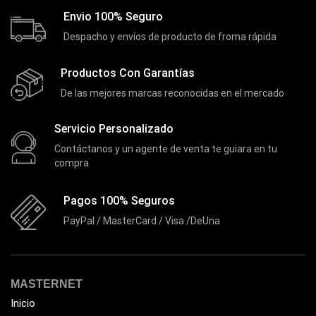
Extensor de Rango
(11)
Envio 100% Seguro
Ezpower
(2)
Despacho y envíos de producto de froma rápida
EZVIZ
(21)
Productos Con Garantías
Flash Memory
(23)
De las mejores marcas reconocidas en el mercado
Forza
(16)
Fuentes de Poder
(9)
Servicio Personalizado
Fuentes de Poder RGB
(3)
Contáctanos y un agente de venta te guiara en tu
compra
Gamemax
(15)
General
(1233)
Pagos 100% Seguros
Genius
(37)
PayPal / MasterCard / Visa /DeUna
Gigabyte
(3)
Havit
(40)
MASTERNET
HIKVISION
(10)
Inicio
HP
(31)