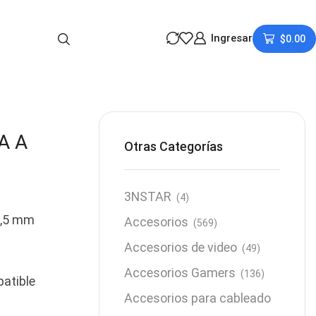
Ingresar
$
0.00
A A
Otras Categorías
3NSTAR
(4)
 3,5 mm
Accesorios
(569)
Accesorios de video
(49)
Accesorios Gamers
(136)
atible
Accesorios para cableado