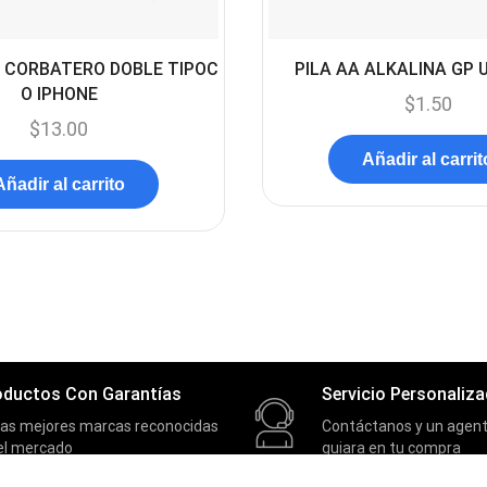
 CORBATERO DOBLE TIPOC
PILA AA ALKALINA GP 
O IPHONE
$
1.50
$
13.00
Añadir al carrit
Añadir al carrito
oductos Con Garantías
Servicio Personaliz
las mejores marcas reconocidas
Contáctanos y un agent
el mercado
guiara en tu compra