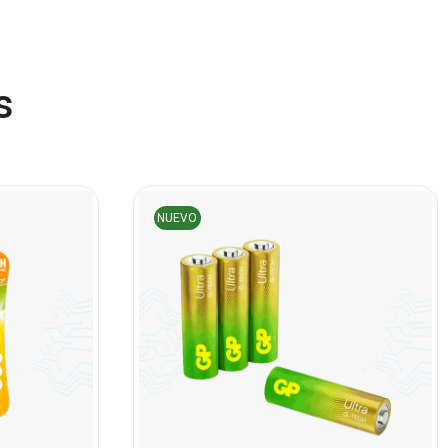
(45)
Cámaras de Red
(67)
Cámaras de Seguridad
s
(72)
Canon
(23)
Capturadora de video
(4)
Cargador de pila
NUEVO
(4)
Cargadores
(49)
Case Gamers
(12)
Cases
(14)
Chanchito
(15)
Combos Teclado y Mouse
(11)