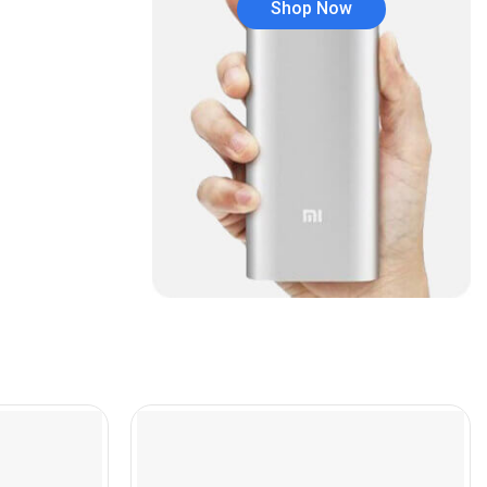
Shop Now
Audífonos
(23)
Audífonos
(12)
Audífonos inalámbricos
(24)
Audio y Sonido
(143)
Barras de sonido
(5)
Base para Audífonos
(3)
Baterías
(5)
Bluetooth
(1)
Bombillas inteligente
(6)
Brother
(5)
Cable tipo C
(40)
Cables
(252)