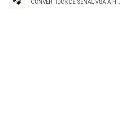
CONVERTIDOR DE SEÑAL VGA A H...
MASTERNET
EXTRAS
Inicio
Actividades
Quienes Somos
Nuestros Ganadores
Actividades
Productos
Copyright © 2025 Masternet. Otro produ