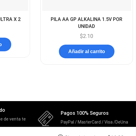
Componentes
(91)
Conectividad
(119)
ULTRA X 2
PILA AA GP ALKALINA 1.5V POR
Consumibles
UNIDAD
(121)
$
2.10
Control
(8)
o
Control Remoto
(2)
Añadir al carrito
Convertidores Señales
(34)
Cooler
(13)
Cooler Gamer
(9)
Dell
(3)
Discos Duros
(4)
ado
Pagos 100% Seguros
Discos Duros Externos
(5)
e de venta te
PayPal / MasterCard / Visa /DeUna
Discos Duros Internos
(9)
Discos Solido Externos
(3)