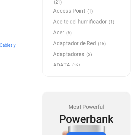
(21)
Access Point
(1)
Aceite del humificador
(1)
Acer
(6)
Adaptador de Red
(15)
Cables y
Adaptadores
(3)
ADATA
(19)
Almacenamiento
(64)
AMD
(3)
Antenas y Radioenlace
(1)
Most Powerful
Antivirus
(1)
Powerbank
Aro de luz
(6)
Asus
(24)