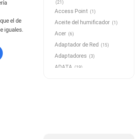
ría
(21)
Access Point
(1)
que el de
Aceite del humificador
(1)
e iguales.
Acer
(6)
Adaptador de Red
(15)
Adaptadores
(3)
ADATA
(19)
Almacenamiento
(64)
AMD
(3)
Antenas y Radioenlace
(1)
Antivirus
(1)
Aro de luz
(6)
Asus
(24)