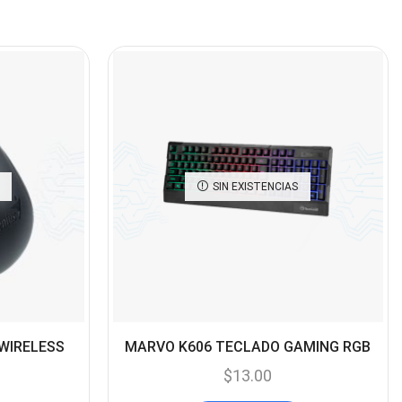
Cables De Audio
(39)
Cables De Impresora
(10)
Cables De Poder
(14)
Cables de Red
(37)
Cables DVI
(1)
Cables HDMI
SIN EXISTENCIAS
(36)
Cables USB
(36)
Cables Varios
(65)
Cables VGA
(14)
Cables y Adaptadores
 WIRELESS
MARVO K606 TECLADO GAMING RGB
(265)
Cables, adaptadores y
$
13.00
accesorios