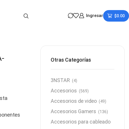
Ingresar
$
0.00
-
Otras Categorías
3NSTAR
(4)
Accesorios
(569)
asta
Accesorios de video
(49)
Accesorios Gamers
(136)
mponentes
Accesorios para cableado