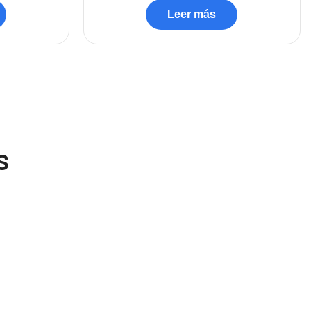
Leer más
(45)
Cámaras de Red
(67)
Cámaras de Seguridad
(72)
Canon
(23)
Capturadora de video
(4)
s
Cargador de pila
(4)
Cargadores
(49)
Case Gamers
(12)
Cases
(14)
Chanchito
(15)
Combos Teclado y Mouse
(11)