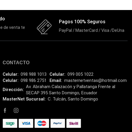
Componentes
(91)
Conectividad
(119)
ado
Pagos 100% Seguros
Consumibles
(121)
e de venta te
PayPal / MasterCard / Visa /DeUna
Control
(8)
Control Remoto
(2)
Convertidores Señales
(34)
CONTACTO
Cooler
(13)
Celular:
098 988 1013
Celular:
099 005 1022
Cooler Gamer
(9)
Celular:
098 986 2751
Email:
masternetventas@hotmail.com
Av. Abraham Calazacón y Pallatanga Frente al
Dell
(3)
Dirección:
SECAP 395 Santo Domingo, Ecuador
MasterNet Sucursal:
C. Tulcán, Santo Domingo
Discos Duros
(4)
Discos Duros Externos
(5)
Discos Duros Internos
(9)
Discos Solido Externos
(3)