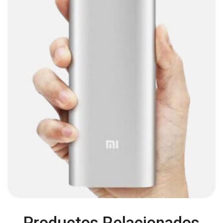
Cables
(252)
Cables De Audio
(39)
Cables De Impresora
(10)
Cables De Poder
(14)
Cables de Red
(37)
Cables DVI
(1)
Cables HDMI
(36)
Cables USB
(36)
Cables Varios
(65)
Cables VGA
(14)
Cables y Adaptadores
(265)
Cables, adaptadores y accesorios
(45)
Cámaras de Red
(67)
Productos Relacionados