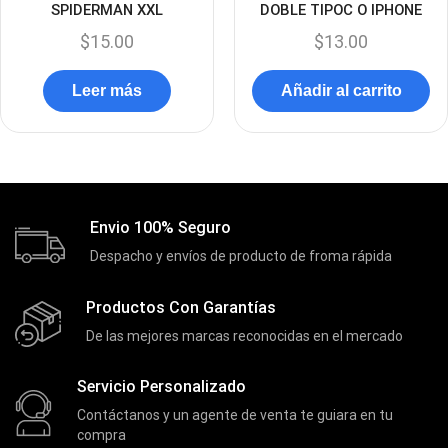
SPIDERMAN XXL
DOBLE TIPOC O IPHONE
Enfriador de Poder RGB
(2)
$
15.00
$
13.00
Epson
(39)
Leer más
Añadir al carrito
Extensiones
(16)
Extensor de Rango
(11)
Ezpower
(2)
EZVIZ
(21)
Envio 100% Seguro
Flash Memory
(23)
Despacho y envíos de producto de froma rápida
Forza
(16)
Fuentes de Poder
(9)
Productos Con Garantías
Fuentes de Poder RGB
(3)
De las mejores marcas reconocidas en el mercado
Gamemax
(15)
Servicio Personalizado
General
(1233)
Contáctanos y un agente de venta te guiara en tu
Genius
compra
(37)