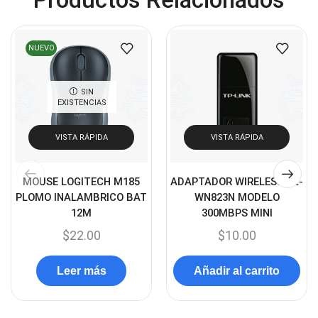
Cámaras de Seguridad
(72)
Canon
(23)
NUEVO
Capturadora de video
(4)
Cargador de pila
(4)
SIN
Cargadores
(49)
EXISTENCIAS
Case Gamers
(12)
VISTA RÁPIDA
VISTA RÁPIDA
Cases
(14)
Chanchito
(15)
MOUSE LOGITECH M185
ADAPTADOR WIRELESS TL-
Combos Teclado y Mouse
PLOMO INALAMBRICO BAT
WN823N MODELO
(11)
12M
300MBPS MINI
Componentes
(91)
$
22.00
$
10.00
Conectividad
(119)
Consumibles
(121)
Leer más
Añadir al carrito
Control
(8)
Control Remoto