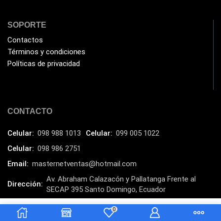
Klip Xtreme
(7)
Lamparas
SOPORTE
(2)
Contactos
Laptops
(15)
Términos y condiciones
Lector de código de barra
(3)
Políticas de privacidad
Lenovo
(16)
LG
(4)
Logitech
(21)
CONTACTO
Marcas
(678)
Celular:
098 988 1013
Celular:
099 005 1022
Marvo
(26)
Celular:
098 986 2751
Meetion
(5)
Email:
masternetventas@hotmail.com
Memorias RAM
(17)
Av. Abraham Calazacón y Pallatanga Frente al
Dirección:
SECAP 395 Santo Domingo, Ecuador
Mercusys
(13)
MasterNet Sucursal:
C. Tulcán, Santo Domingo
Mesa
(2)
0
$
120.00
Añadir al carrito
$
104.00