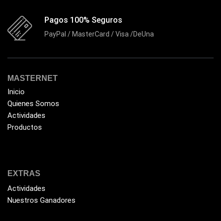
Gigabyte
(3)
Pagos 100% Seguros
Havit
(40)
PayPal / MasterCard / Visa /DeUna
HIKVISION
(10)
HP
(31)
HUB
MASTERNET
(17)
Inicio
Humificador
(5)
Quienes Somos
Impresoras Multifuncionales
(5)
Actividades
Productos
Impresoras Térmicas
(4)
Impresoras y Consumibles
(128)
Intel
(3)
EXTRAS
JBL
(1)
Actividades
Kingston
(33)
Nuestros Ganadores
Kit de Limpieza
(10)