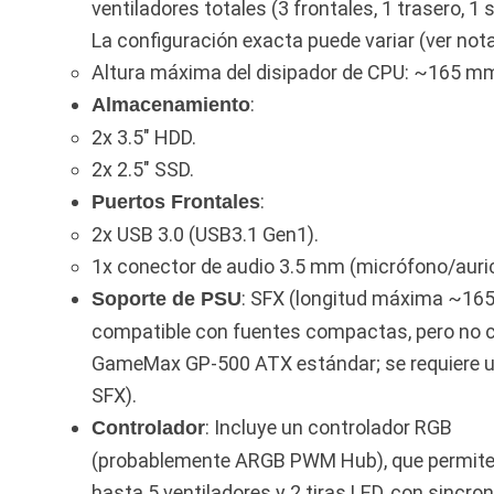
ventiladores totales (3 frontales, 1 trasero, 1 s
La configuración exacta puede variar (ver nota
Altura máxima del disipador de CPU: ~165 m
:
Almacenamiento
2x 3.5″ HDD.
2x 2.5″ SSD.
:
Puertos Frontales
2x USB 3.0 (USB3.1 Gen1).
1x conector de audio 3.5 mm (micrófono/auric
: SFX (longitud máxima ~16
Soporte de PSU
compatible con fuentes compactas, pero no 
GameMax GP-500 ATX estándar; se requiere 
SFX).
: Incluye un controlador RGB
Controlador
(probablemente ARGB PWM Hub), que permite
hasta 5 ventiladores y 2 tiras LED, con sincro