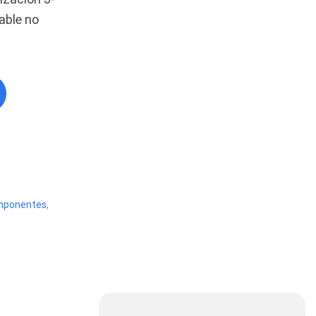
able no
Cables De Audio
(39)
Cables De Impresora
(10)
Cables De Poder
(14)
Cables de Red
(37)
Cables DVI
(1)
Cables HDMI
(36)
Cables USB
(36)
Cables Varios
(65)
ponentes
,
Cables VGA
(14)
Cables y Adaptadores
(265)
Cables, adaptadores y
accesorios