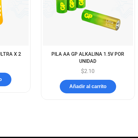
Forza
(16)
Fuentes de Poder
(9)
Fuentes de Poder RGB
(3)
Gamemax
(15)
General
(1233)
ULTRA X 2
PILA AA GP ALKALINA 1.5V POR
Genius
UNIDAD
(37)
$
2.10
Gigabyte
(3)
o
Havit
(40)
Añadir al carrito
HIKVISION
(10)
HP
(31)
HUB
(17)
Humificador
(5)