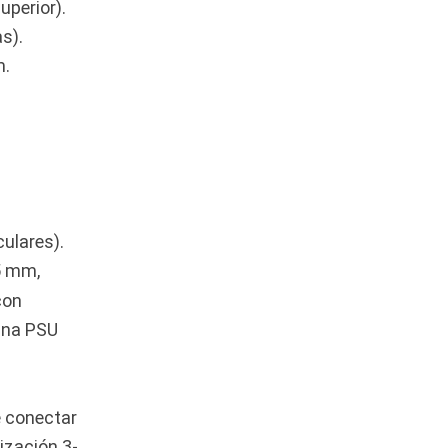
uperior).
Audífonos
(23)
s).
Audífonos
(12)
m.
Audífonos inalámbricos
(24)
Audio y Sonido
(143)
Barras de sonido
(5)
Base para Audífonos
(3)
ulares).
Baterías
(5)
5 mm,
Bluetooth
con
(1)
una PSU
Bombillas inteligente
(6)
Brother
(5)
Cable tipo C
(40)
 conectar
Cables
(252)
nización 3-