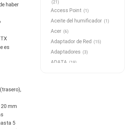
(21)
de haber
Access Point
(1)
Aceite del humificador
o
(1)
Acer
(6)
 ITX
Adaptador de Red
(15)
e es
Adaptadores
(3)
ADATA
(19)
Almacenamiento
(64)
AMD
(3)
trasero),
Antenas y Radioenlace
(1)
Antivirus
(1)
e 120 mm
Aro de luz
as
(6)
hasta 5
Asus
(24)